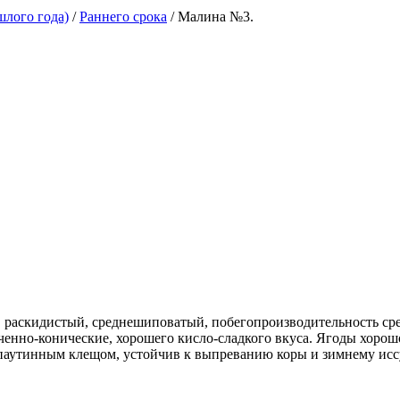
шлого года)
/
Раннего срока
/ Малина №3.
, раскидистый, среднешиповатый, побегопроизводительность сред
еченно-конические, хорошего кисло-сладкого вкуса. Ягоды хоро
 паутинным клещом, устойчив к выпреванию коры и зимнему ис