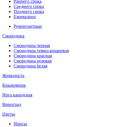
Раннего срока
Среднего срока
Позднего срока
Ежемалина
Ремонтантные
Смородина
Смородина черная
Смородина темно-вишневая
Смородина красная
Смородина розовая
Смородина белая
Жимолость
Крыжовник
Ирга канадская
Виноград
Цветы
Ирисы