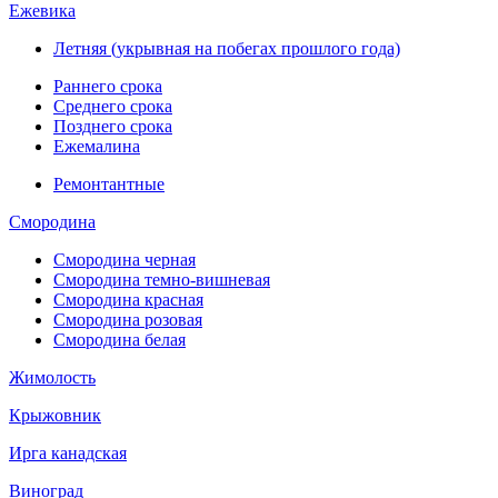
Ежевика
Летняя (укрывная на побегах прошлого года)
Раннего срока
Среднего срока
Позднего срока
Ежемалина
Ремонтантные
Смородина
Смородина черная
Смородина темно-вишневая
Смородина красная
Смородина розовая
Смородина белая
Жимолость
Крыжовник
Ирга канадская
Виноград