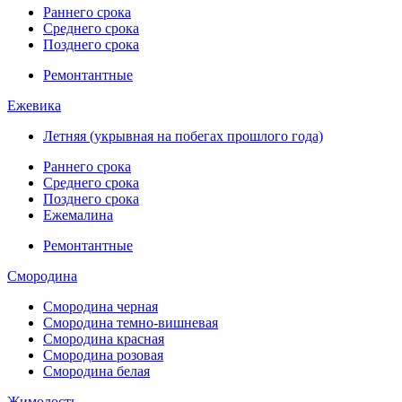
Раннего срока
Среднего срока
Позднего срока
Ремонтантные
Ежевика
Летняя (укрывная на побегах прошлого года)
Раннего срока
Среднего срока
Позднего срока
Ежемалина
Ремонтантные
Смородина
Смородина черная
Смородина темно-вишневая
Смородина красная
Смородина розовая
Смородина белая
Жимолость