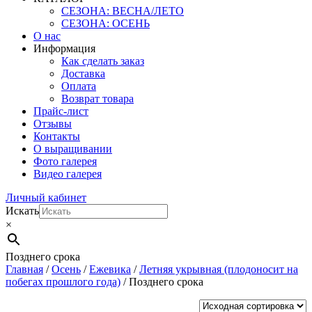
СЕЗОНА: ВЕСНА/ЛЕТО
СЕЗОНА: ОСЕНЬ
О нас
Информация
Как сделать заказ
Доставка
Оплата
Возврат товара
Прайс-лист
Отзывы
Контакты
О выращивании
Фото галерея
Видео галерея
Личный кабинет
Искать
×
Позднего срока
Главная
/
Осень
/
Ежевика
/
Летняя укрывная (плодоносит на
побегах прошлого года)
/ Позднего срока