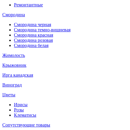
Ремонтантные
Смородина
Смородина черная
Смородина темно-вишневая
Смородина красная
Смородина розовая
Смородина белая
Жимолость
Крыжовник
Ирга канадская
Виноград
Цветы
Ирисы
Розы
Клематисы
Сопутствующие товары