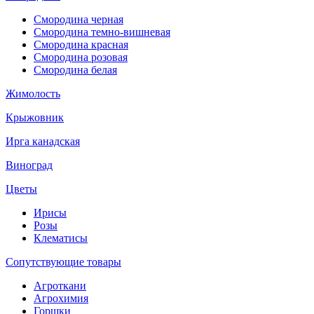
Смородина черная
Смородина темно-вишневая
Смородина красная
Смородина розовая
Смородина белая
Жимолость
Крыжовник
Ирга канадская
Виноград
Цветы
Ирисы
Розы
Клематисы
Сопутствующие товары
Агроткани
Агрохимия
Горшки