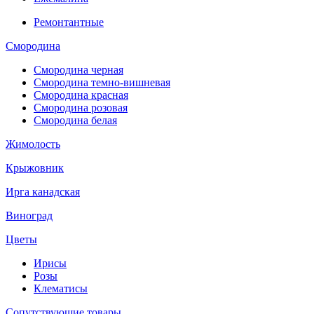
Ремонтантные
Смородина
Смородина черная
Смородина темно-вишневая
Смородина красная
Смородина розовая
Смородина белая
Жимолость
Крыжовник
Ирга канадская
Виноград
Цветы
Ирисы
Розы
Клематисы
Сопутствующие товары