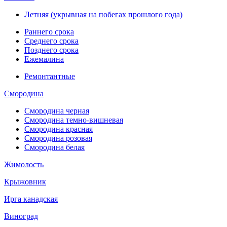
Летняя (укрывная на побегах прошлого года)
Раннего срока
Среднего срока
Позднего срока
Ежемалина
Ремонтантные
Смородина
Смородина черная
Смородина темно-вишневая
Смородина красная
Смородина розовая
Смородина белая
Жимолость
Крыжовник
Ирга канадская
Виноград