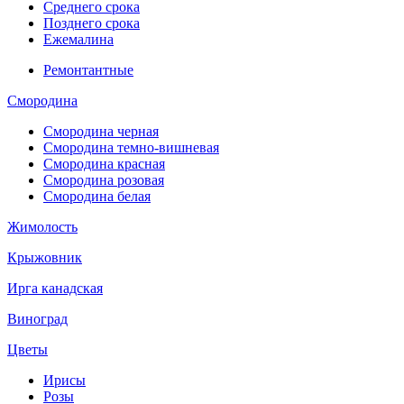
Среднего срока
Позднего срока
Ежемалина
Ремонтантные
Смородина
Смородина черная
Смородина темно-вишневая
Смородина красная
Смородина розовая
Смородина белая
Жимолость
Крыжовник
Ирга канадская
Виноград
Цветы
Ирисы
Розы