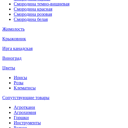
Смородина темно-вишневая
Смородина красная
Смородина розовая
Смородина белая
Жимолость
Крыжовник
Ирга канадская
Виноград
Цветы
Ирисы
Розы
Клематисы
Сопутствующие товары
Агроткани
Агрохимия
Горшки
Инструменты
Разное