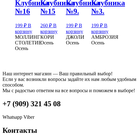
Клубника
Клубника
Клубника
Клубника
№16
№15
№9.
№3.
199
₽
В
260
₽
В
199
₽
В
199
₽
В
корзину
корзину
корзину
корзину
МОЛЛИНГ
КОРИ
ДЖОЛИ
АМБРОЗИЯ
СТОЛЕТИЕ
Осень
Осень
Осень
Осень
Наш интернет магазин — Ваш правильный выбор!
Если у вас возникли вопросы задайте их нам любым удобным
способом.
Мы с радостью ответим на все вопросы и поможем в выборе!
+7 (909) 321 45 08
Whatsapp
Viber
Контакты