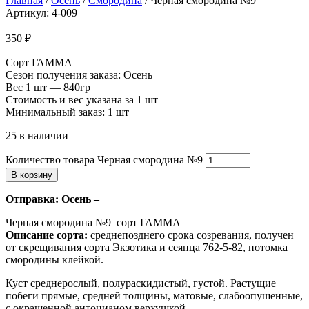
Главная
/
Осень
/
Смородина
/ Черная смородина №9
Артикул: 4-009
350
₽
Сорт ГАММА
Сезон получения заказа: Осень
Вес 1 шт — 840гр
Стоимость и вес указана за 1 шт
Минимальный заказ: 1 шт
25 в наличии
Количество товара Черная смородина №9
В корзину
Отправка: Осень –
Черная смородина №9 сорт ГАММА
Описание сорта:
среднепозднего срока созревания, получен
от скрещивания сорта Экзотика и сеянца 762-5-82, потомка
смородины клейкой.
Куст среднерослый, полураскидистый, густой. Растущие
побеги прямые, средней толщины, матовые, слабоопушенные,
с окрашенной антоцианом верхушкой.