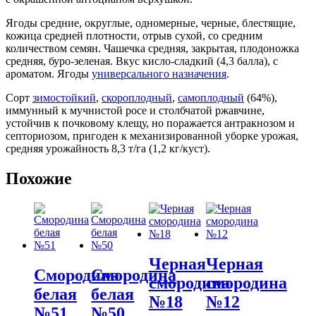
Ягоды средние, округлые, одномерные, черные, блестящие,
кожица средней плотности, отрыв сухой, со средним
количеством семян. Чашечка средняя, закрытая, плодоножка
средняя, буро-зеленая. Вкус кисло-сладкий (4,3 балла), с
ароматом. Ягоды
универсального назначения
.
Сорт
зимостойкий
,
скороплодный
,
самоплодный
(64%),
иммунный к мучнистой росе и столбчатой ржавчине,
устойчив к почковому клещу, но поражается антракнозом и
септориозом, пригоден к механизированной уборке урожая,
средняя урожайность 8,3 т/га (1,2 кг/куст).
Похожие
Черная
Черная
Смородина
Смородина
смородина
смородина
белая
белая
№18
№12
№51
№50