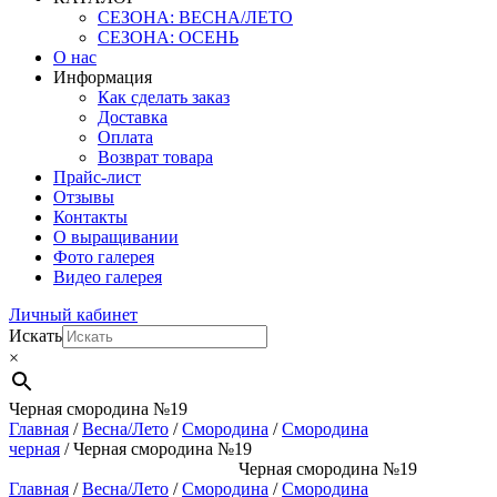
СЕЗОНА: ВЕСНА/ЛЕТО
СЕЗОНА: ОСЕНЬ
О нас
Информация
Как сделать заказ
Доставка
Оплата
Возврат товара
Прайс-лист
Отзывы
Контакты
О выращивании
Фото галерея
Видео галерея
Личный кабинет
Искать
×
Черная смородина №19
Главная
/
Весна/Лето
/
Смородина
/
Смородина
черная
/ Черная смородина №19
Черная смородина №19
Главная
/
Весна/Лето
/
Смородина
/
Смородина