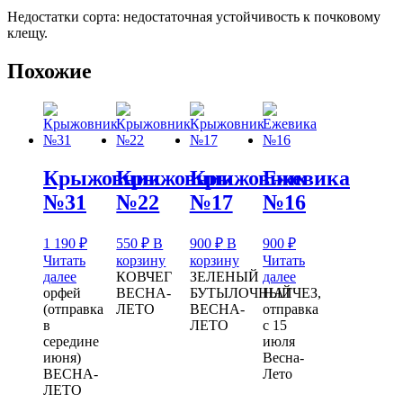
Недостатки сорта: недостаточная устойчивость к почковому
клещу.
Похожие
Крыжовник
Крыжовник
Крыжовник
Ежевика
№31
№22
№17
№16
1 190
₽
550
₽
В
900
₽
В
900
₽
Читать
корзину
корзину
Читать
далее
КОВЧЕГ
ЗЕЛЕНЫЙ
далее
орфей
ВЕСНА-
БУТЫЛОЧНЫЙ
НАТЧЕЗ,
(отправка
ЛЕТО
ВЕСНА-
отправка
в
ЛЕТО
с 15
середине
июля
июня)
Весна-
ВЕСНА-
Лето
ЛЕТО