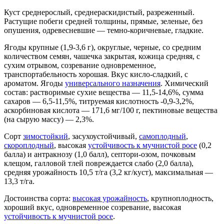
Куст среднерослый, среднераскидистый, разреженный.
Растущие побеги средней толщины, прямые, зеленые, без
опушения, одревесневшие — темно-коричневые, гладкие.
Ягоды крупные (1,9-3,6 г), округлые, черные, со средним
количеством семян, чашечка закрытая, кожица средняя, с
сухим отрывом, созревание одновременное,
транспортабельность хорошая. Вкус кисло-сладкий, с
ароматом. Ягоды
универсального назначения
. Химический
состав: растворимые сухие вещества — 11,5-14,6%, сумма
сахаров — 6,5-11,5%, титруемая кислотность -0,9-3,2%,
аскорбиновая кислота — 171,6 мг/100 г, пектиновые вещества
(на сырую массу) — 2,3%.
Сорт
зимостойкий
, засухоустойчивый,
самоплодный
,
скороплодный
, высокая
устойчивость к мучнистой росе
(0,2
балла) и антракнозу (1,0 балл), септори-озом, почковым
клещом, галловой тлей повреждается слабо (2,0 балла),
средняя урожайность 10,5 т/га (3,2 кг/куст), максимальная —
13,3 т/га.
Достоинства сорта:
высокая урожайность
, крупноплодность,
хороший вкус, одновременное созревание, высокая
устойчивость к мучнистой росе
.