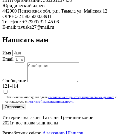
ИНН организации: 583201237458
Юридический адрес:
442900 Пензенская обл. р.п. Тамала ул. Майская 12
ОГРН:321583500033911
Телефон: +7 (909) 321 45 08
E-mail: tavuska27@mail.ru
Написать нам
Имя
Email
Сообщение
121-414
Нажимая на кнопку, вы даете
согласие на обработку персональных данных
и
соглашаетесь c
политикой конфиденциальности
Отправить
Интернет магазин Татьяны Гречишниковой
2021г. все права защищены
Разработчик сайта:
Александр Шашлов