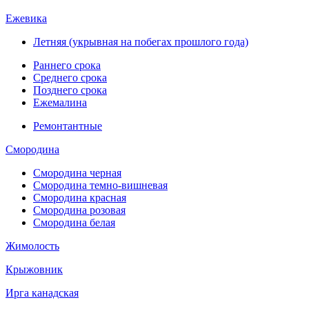
Ежевика
Летняя (укрывная на побегах прошлого года)
Раннего срока
Среднего срока
Позднего срока
Ежемалина
Ремонтантные
Смородина
Смородина черная
Смородина темно-вишневая
Смородина красная
Смородина розовая
Смородина белая
Жимолость
Крыжовник
Ирга канадская