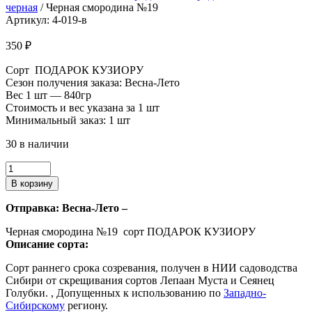
черная
/ Черная смородина №19
Артикул: 4-019-в
350
₽
Сорт ПОДАРОК КУЗИОРУ
Сезон получения заказа: Весна-Лето
Вес 1 шт — 840гр
Стоимость и вес указана за 1 шт
Минимальный заказ: 1 шт
30 в наличии
Количество
товара
В корзину
Черная
смородина
Отправка: Весна-Лето
–
№19
Черная смородина №19 сорт ПОДАРОК КУЗИОРУ
Описание сорта:
Сорт раннего срока созревания, получен в НИИ садоводства
Сибири от скрещивания сортов Лепаан Муста и Сеянец
Голубки. , Допущенных к использованию по
Западно-
Сибирскому
региону.