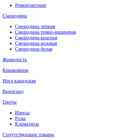
Ремонтантные
Смородина
Смородина черная
Смородина темно-вишневая
Смородина красная
Смородина розовая
Смородина белая
Жимолость
Крыжовник
Ирга канадская
Виноград
Цветы
Ирисы
Розы
Клематисы
Сопутствующие товары