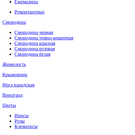
Ежемалина
Ремонтантные
Смородина
Смородина черная
Смородина темно-вишневая
Смородина красная
Смородина розовая
Смородина белая
Жимолость
Крыжовник
Ирга канадская
Виноград
Цветы
Ирисы
Розы
Клематисы