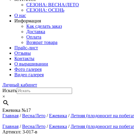
СЕЗОНА: ВЕСНА/ЛЕТО
СЕЗОНА: ОСЕНЬ
О нас
Информация
Как сделать заказ
Доставка
Оплата
Возврат товара
Прайс-лист
Отзывы
Контакты
О выращивании
Фото галерея
Видео галерея
Личный кабинет
Искать
×
Ежевика №17
Главная
/
Весна/Лето
/
Ежевика
/
Летняя (плодоносит на побега
Главная
/
Весна/Лето
/
Ежевика
/
Летняя (плодоносит на побега
Артикул: 3-017-в