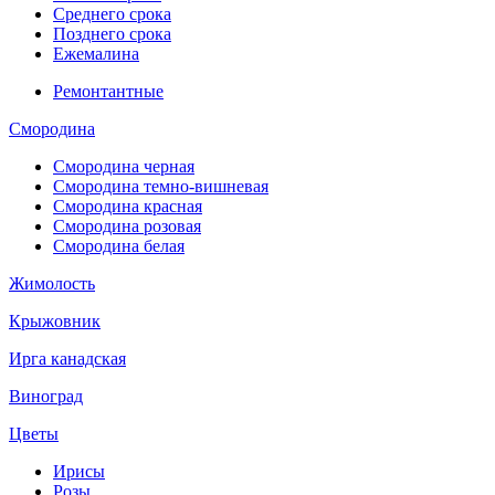
Среднего срока
Позднего срока
Ежемалина
Ремонтантные
Смородина
Смородина черная
Смородина темно-вишневая
Смородина красная
Смородина розовая
Смородина белая
Жимолость
Крыжовник
Ирга канадская
Виноград
Цветы
Ирисы
Розы