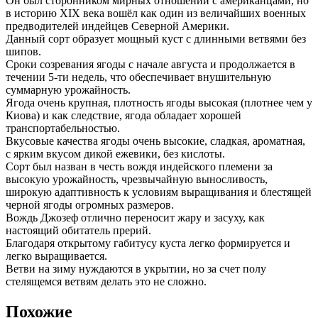
Он был сторонником мирных отношений с американцами, но
в историю XIX века вошёл как один из величайших военных
предводителей индейцев Северной Америки.
Данный сорт образует мощный куст с длинными ветвями без
шипов.
Сроки созревания ягоды с начале августа и продолжается в
течении 5-ти недель, что обеспечивает внушительную
суммарную урожайность.
Ягода очень крупная, плотность ягоды высокая (плотнее чем у
Киова) и как следствие, ягода обладает хорошей
транспортабельностью.
Вкусовые качества ягоды очень высокие, сладкая, ароматная,
с ярким вкусом дикой ежевики, без кислоты.
Сорт был назван в честь вождя индейского племени за
высокую урожайность, чрезвычайную выносливость,
широкую адаптивность к условиям выращивания и блестящей
черной ягоды огромных размеров.
Вождь Джозеф отлично переносит жару и засуху, как
настоящий обитатель прерий.
Благодаря открытому габитусу куста легко формируется и
легко выращивается.
Ветви на зиму нуждаются в укрытии, но за счет полу
стелящемся ветвям делать это не сложно.
Похожие