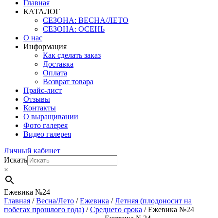
Главная
КАТАЛОГ
СЕЗОНА: ВЕСНА/ЛЕТО
СЕЗОНА: ОСЕНЬ
О нас
Информация
Как сделать заказ
Доставка
Оплата
Возврат товара
Прайс-лист
Отзывы
Контакты
О выращивании
Фото галерея
Видео галерея
Личный кабинет
Искать
×
Ежевика №24
Главная
/
Весна/Лето
/
Ежевика
/
Летняя (плодоносит на
побегах прошлого года)
/
Среднего срока
/ Ежевика №24