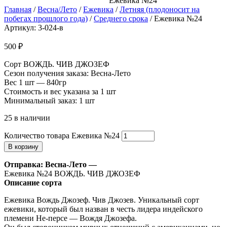
Ежевика №24
Главная
/
Весна/Лето
/
Ежевика
/
Летняя (плодоносит на
побегах прошлого года)
/
Среднего срока
/ Ежевика №24
Артикул: 3-024-в
500
₽
Сорт ВОЖДЬ. ЧИВ ДЖОЗЕФ
Сезон получения заказа: Весна-Лето
Вес 1 шт — 840гр
Стоимость и вес указана за 1 шт
Минимальный заказ: 1 шт
25 в наличии
Количество товара Ежевика №24
В корзину
Отправка: Весна-Лето —
Ежевика №24 ВОЖДЬ. ЧИВ ДЖОЗЕФ
Описание сорта
Ежевика Вождь Джозеф. Чив Джозев. Уникальный сорт
ежевики, который был назван в честь лидера индейского
племени Не-персе — Вождя Джозефа.