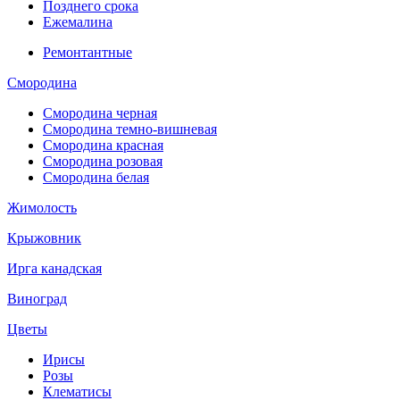
Позднего срока
Ежемалина
Ремонтантные
Смородина
Смородина черная
Смородина темно-вишневая
Смородина красная
Смородина розовая
Смородина белая
Жимолость
Крыжовник
Ирга канадская
Виноград
Цветы
Ирисы
Розы
Клематисы