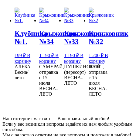
Клубника
Крыжовник
Крыжовник
Крыжовник
№1.
№34
№33
№32
199
₽
В
1 190
₽
В
1 190
₽
В
1 200
₽
В
корзину
корзину
корзину
корзину
АЛЬБА
САМУРАЙ,
ПУШКИНСКИЙ
ПАКС,
Весна/
отправка
(пересорт)
отправка
лето
с 15
ВЕСНА-
с 15
июля
ЛЕТО
июля
ВЕСНА-
ВЕСНА-
ЛЕТО
ЛЕТО
Наш интернет магазин — Ваш правильный выбор!
Если у вас возникли вопросы задайте их нам любым удобным
способом.
Мы с радостью ответим на все вопросы и поможем в выборе!