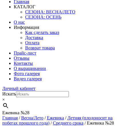
Главная
КАТАЛОГ
СЕЗОНА: ВЕСНА/ЛЕТО
СЕЗОНА: ОСЕНЬ
О нас
Информация
Как сделать заказ
Доставка
Оплата
Возврат товара
Прайс-лист
Отзывы
Контакты
О выращивании
Фото галерея
Видео галерея
Личный кабинет
Искать
×
Ежевика №28
Главная
/
Весна/Лето
/
Ежевика
/
Летняя (плодоносит на
побегах прошлого года)
/
Среднего срока
/ Ежевика №28