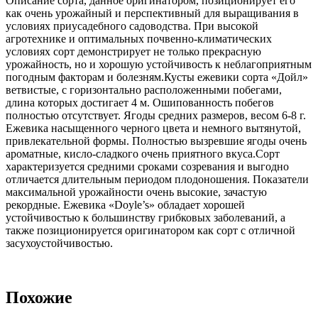
Описание сорта, данное оригинатором, позиционирует его
как очень урожайный и перспективный для выращивания в
условиях приусадебного садоводства. При высокой
агротехнике и оптимальных почвенно-климатических
условиях сорт демонстрирует не только прекрасную
урожайность, но и хорошую устойчивость к неблагоприятным
погодным факторам и болезням.Кусты ежевики сорта «Дойл»
ветвистые, с горизонтально расположенными побегами,
длина которых достигает 4 м. Ошипованность побегов
полностью отсутствует. Ягоды средних размеров, весом 6-8 г.
Ежевика насыщенного черного цвета и немного вытянутой,
привлекательной формы. Полностью вызревшие ягоды очень
ароматные, кисло-сладкого очень приятного вкуса.Сорт
характеризуется средними сроками созревания и выгодно
отличается длительным периодом плодоношения. Показатели
максимальной урожайности очень высокие, зачастую
рекордные. Ежевика «Doyle’s» обладает хорошей
устойчивостью к большинству грибковых заболеваний, а
также позиционируется оригинатором как сорт с отличной
засухоустойчивостью.
Похожие