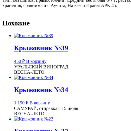
Тип: без шипов, прямостоячий. Средний вес ягоды 6-7 г; рас
хранения, сравнимый с Аучита, Натчез и Прайм АРК 45.
Похожие
Крыжовник №39
450
₽
В корзину
УРАЛЬСКИЙ ВИНОГРАД
ВЕСНА-ЛЕТО
Крыжовник №34
1 190
₽
В корзину
САМУРАЙ, отправка с 15 июля
ВЕСНА-ЛЕТО