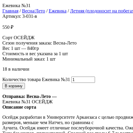
Ежевика №31
Главная
/
Весна/Лето
/
Ежевика
/
Летняя (плодоносит на побега
Артикул: 3-031-в
550
₽
Сорт ОСЕЙДЖ
Сезон получения заказа: Весна-Лето
Вес 1 шт — 840гр
Стоимость и вес указана за 1 шт
Минимальный заказ: 1 шт
18 в наличии
Количество товара Ежевика №31
В корзину
Отправка: Весна-Лето —
Ежевика №31 ОСЕЙДЖ
Описание сорта
Осейдж разработан в Университете Арканзаса с целью продвиж
размеров, меньше чем Натчез, но сравнима с
Аучита. Осейдж имеет отличные послеуборочной качества. Ожид