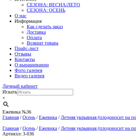
СЕЗОНА: ВЕСНА/ЛЕТО
СЕЗОНА: ОСЕНЬ
О нас
Информация
Как сделать заказ
Доставка
Оплата
Возврат товара
Прайс-лист
Отзывы
Контакты
О выращивании
Фото галерея
Видео галерея
Личный кабинет
Искать
×
Ежевика №36
Главная
/
Осень
/
Ежевика
/
Летняя укрывная (плодоносит на по
Главная
/
Осень
/
Ежевика
/
Летняя укрывная (плодоносит на по
Артикул: 3-036