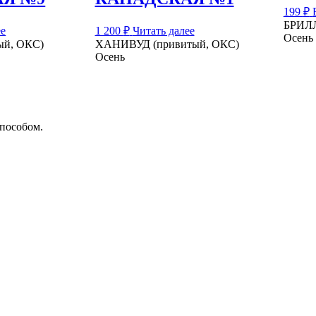
199
₽
БРИЛ
ее
1 200
₽
Читать далее
Осень
ый, ОКС)
ХАНИВУД (привитый, ОКС)
Осень
способом.