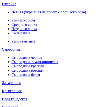
Ежевика
Летняя (укрывная на побегах прошлого года)
Раннего срока
Среднего срока
Позднего срока
Ежемалина
Ремонтантные
Смородина
Смородина черная
Смородина темно-вишневая
Смородина красная
Смородина розовая
Смородина белая
Жимолость
Крыжовник
Ирга канадская