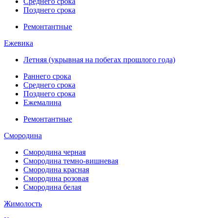
Среднего срока
Позднего срока
Ремонтантные
Ежевика
Летняя (укрывная на побегах прошлого года)
Раннего срока
Среднего срока
Позднего срока
Ежемалина
Ремонтантные
Смородина
Смородина черная
Смородина темно-вишневая
Смородина красная
Смородина розовая
Смородина белая
Жимолость