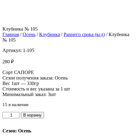
Клубника № 105
Главная
/
Осень
/
Клубника
/
Раннего срока (ксд)
/ Клубника
№ 105
Артикул: 1-105
280
₽
Сорт САПОРЕ
Сезон получения заказа: Осень
Вес 1шт — 330гр
Стоимость и вес указана за 1 шт
Минимальный заказ: 3шт
15 в наличии
Количество
В корзину
товара
Клубника
Сезон: Осень
№
105