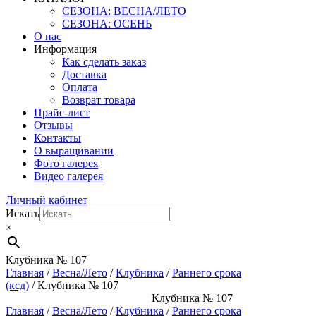
СЕЗОНА: ВЕСНА/ЛЕТО
СЕЗОНА: ОСЕНЬ
О нас
Информация
Как сделать заказ
Доставка
Оплата
Возврат товара
Прайс-лист
Отзывы
Контакты
О выращивании
Фото галерея
Видео галерея
Личный кабинет
Искать
×
Клубника № 107
Главная
/
Весна/Лето
/
Клубника
/
Раннего срока
(ксд)
/ Клубника № 107
Клубника № 107
Главная
/
Весна/Лето
/
Клубника
/
Раннего срока