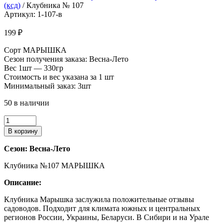
(ксд)
/ Клубника № 107
Артикул: 1-107-в
199
₽
Сорт МАРЫШКА
Сезон получения заказа: Весна-Лето
Вес 1шт — 330гр
Стоимость и вес указана за 1 шт
Минимальный заказ: 3шт
50 в наличии
Количество
товара
В корзину
Клубника
№
Сезон: Весна-Лето
107
Клубника №107 МАРЫШКА
Описание:
Клубника Марышка заслужила положительные отзывы
садоводов. Подходит для климата южных и центральных
регионов России, Украины, Беларуси. В Сибири и на Урале