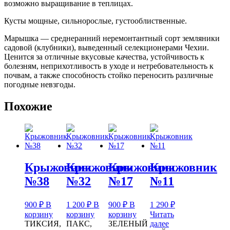
возможно выращивание в теплицах.
Кусты мощные, сильнорослые, густооблиственные.
Марышка — среднеранний неремонтантный сорт земляники
садовой (клубники), выведенный селекционерами Чехии.
Ценится за отличные вкусовые качества, устойчивость к
болезням, неприхотливость в уходе и нетребовательность к
почвам, а также способность стойко переносить различные
погодные невзгоды.
Похожие
Крыжовник
Крыжовник
Крыжовник
Крыжовник
№38
№32
№17
№11
900
₽
В
1 200
₽
В
900
₽
В
1 290
₽
корзину
корзину
корзину
Читать
ТИКСИЯ,
ПАКС,
ЗЕЛЕНЫЙ
далее