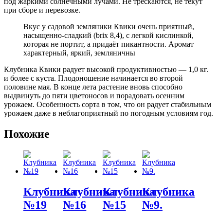
под жаркими солнечными лучами. Не трескаются, не текут
при сборе и перевозке.
Вкус у садовой земляники Квики очень приятный,
насыщенно-сладкий (brix 8,4), с легкой кислинкой,
которая не портит, а придаёт пикантности. Аромат
характерный, яркий, земляничны
Клубника Квики радует высокой продуктивностью — 1,0 кг.
и более с куста. Плодоношение начинается во второй
половине мая. В конце лета растение вновь способно
выдвинуть до пяти цветоносов и порадовать осенним
урожаем. Особенность сорта в том, что он радует стабильным
урожаем даже в неблагоприятный по погодным условиям год.
Похожие
Клубника
Клубника
Клубника
Клубника
№19
№16
№15
№9.