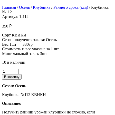
Главная
/
Осень
/
Клубника
/
Раннего срока (ксд)
/ Клубника
№112
Артикул: 1-112
350
₽
Сорт КВИКИ
Сезон получения заказа: Осень
Вес 1шт — 330гр
Стоимость и вес указана за 1 шт
Минимальный заказ: 3шт
10 в наличии
Количество
товара
В корзину
Клубника
№112
Сезон: Осень
Клубника №112 КВИКИ
Описание:
Получить ранний урожай клубники не сложно, если