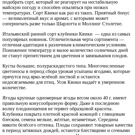
подобрать сорт, который не реагирует на нестабильную
майскую погоду и способен опыляться при низких
температурах. Сорт Квики как раз из таких. Приятный бонус
— великолепный вкус и аромат, с которыми может
соперничать разве только Шарлотта и Моллинг Столетие.
Итальянский ранний сорт клубники Квики — одна из самых
популярных новинок. Отличительная черта сортимента —
отличная адаптация к различным климатическим условиям.
Понижение температур и малое количество солнечных дней
не станут препятствием для цветения и завязывания плодов.
Кусты большие, полураскидистого типа. Многочисленные
цветоносы в период сбора урожая усыпаны ягодами, которые
прячутся под ярко-зелёной листвой и остаются
недосягаемыми для птиц. Усов Квики выдаёт в умеренном
количестве.
Ягоды крупные одномерные ягоды весом около 40 г. имеют
правильную конусообразную форму. Даже в последнюю
волну плодоношения не теряют образцовой красоты.
Клубника покрыта плотной красной кожицей с глянцевым
блеском, семена мелкие, жёлтые, незаметные. Середина
мякоти белёсого оттенка. Плоды сохраняют товарные качества
в период затяжных дождей, остаются блестящими и сочными