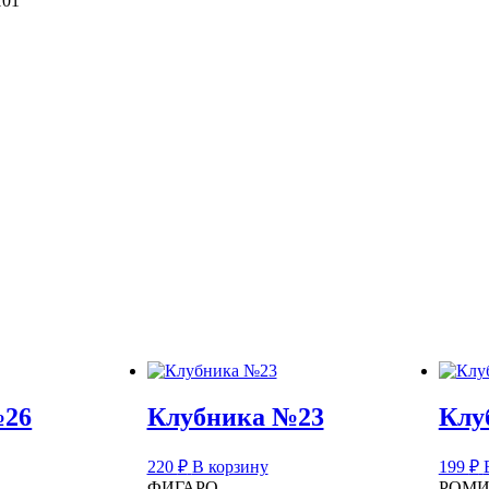
101
№26
Клубника №23
Клу
220
₽
В корзину
199
₽
ФИГАРО
РОМ