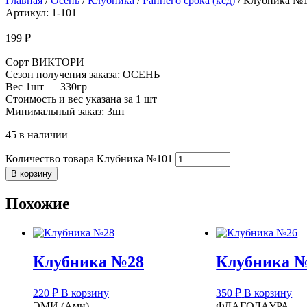
Главная
/
Осень
/
Клубника
/
Раннего срока (ксд)
/ Клубника №
Артикул: 1-101
199
₽
Сорт ВИКТОРИ
Сезон получения заказа: ОСЕНЬ
Вес 1шт — 330гр
Стоимость и вес указана за 1 шт
Минимальный заказ: 3шт
45 в наличии
Количество товара Клубника №101
В корзину
Похожие
Клубника №28
Клубника 
220
₽
В корзину
350
₽
В корзину
ЭМИ (Ами)
ФЛАГОЛАУРА