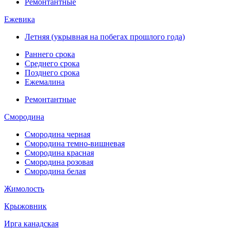
Ремонтантные
Ежевика
Летняя (укрывная на побегах прошлого года)
Раннего срока
Среднего срока
Позднего срока
Ежемалина
Ремонтантные
Смородина
Смородина черная
Смородина темно-вишневая
Смородина красная
Смородина розовая
Смородина белая
Жимолость
Крыжовник
Ирга канадская