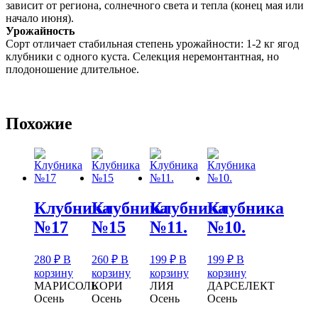
зависит от региона, солнечного света и тепла (конец мая или
начало июня).
Урожайность
Сорт отличает стабильная степень урожайности: 1-2 кг ягод
клубники с одного куста. Селекция неремонтантная, но
плодоношение длительное.
Похожие
Клубника
Клубника
Клубника
Клубника
№17
№15
№11.
№10.
280
₽
В
260
₽
В
199
₽
В
199
₽
В
корзину
корзину
корзину
корзину
МАРИСОЛЬ
КОРИ
ЛИЯ
ДАРСЕЛЕКТ
Осень
Осень
Осень
Осень