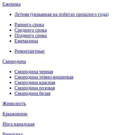
Ежевика
Летняя (укрывная на побегах прошлого года)
Раннего срока
Среднего срока
Позднего срока
Ежемалина
Ремонтантные
Смородина
Смородина черная
Смородина темно-вишневая
Смородина красная
Смородина розовая
Смородина белая
Жимолость
Крыжовник
Ирга канадская
Виноград