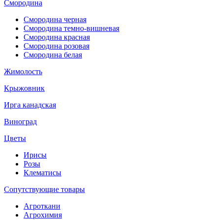
Смородина
Смородина черная
Смородина темно-вишневая
Смородина красная
Смородина розовая
Смородина белая
Жимолость
Крыжовник
Ирга канадская
Виноград
Цветы
Ирисы
Розы
Клематисы
Сопутствующие товары
Агроткани
Агрохимия