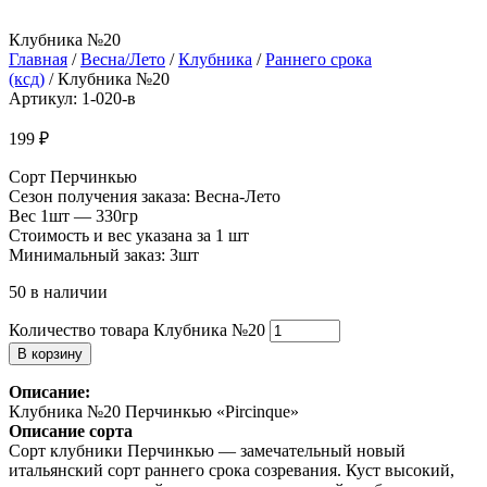
Клубника №20
Главная
/
Весна/Лето
/
Клубника
/
Раннего срока
(ксд)
/ Клубника №20
Артикул: 1-020-в
199
₽
Сорт Перчинкью
Сезон получения заказа: Весна-Лето
Вес 1шт — 330гр
Стоимость и вес указана за 1 шт
Минимальный заказ: 3шт
50 в наличии
Количество товара Клубника №20
В корзину
Описание:
Клубника №20 Перчинкью «Pircinque»
Описание сорта
Сорт клубники Перчинкью — замечательный новый
итальянский сорт раннего срока созревания. Куст высокий,