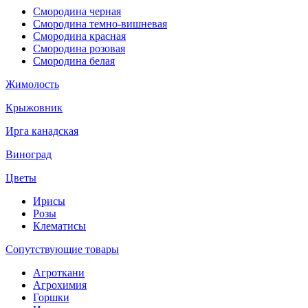
Смородина черная
Смородина темно-вишневая
Смородина красная
Смородина розовая
Смородина белая
Жимолость
Крыжовник
Ирга канадская
Виноград
Цветы
Ирисы
Розы
Клематисы
Сопутствующие товары
Агроткани
Агрохимия
Горшки