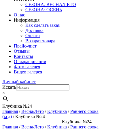
СЕЗОНА: ВЕСНА/ЛЕТО
СЕЗОНА: ОСЕНЬ
О нас
Информация
Как сделать заказ
Доставка
Оплата
Возврат товара
Прайс-лист
Отзывы
Контакты
О выращивании
Фото галерея
Видео галерея
Личный кабинет
Искать
×
Клубника №24
Главная
/
Весна/Лето
/
Клубника
/
Раннего срока
(ксд)
/ Клубника №24
Клубника №24
Главная
/
Весна/Лето
/
Клубника
/
Раннего срока