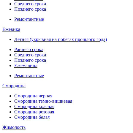
Среднего срока
Позднего срока
Ремонтантные
Ежевика
Летняя (укрывная на побегах прошлого года)
Раннего срока
Среднего срока
Позднего срока
Ежемалина
Ремонтантные
Смородина
Смородина черная
Смородина темно-вишневая
Смородина красная
Смородина розовая
Смородина белая
Жимолость