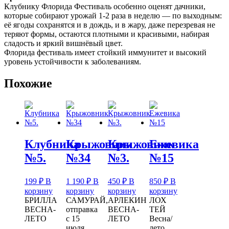
Клубнику Флорида Фестиваль особенно оценят дачники,
которые собирают урожай 1-2 раза в неделю — по выходным:
её ягоды сохранятся и в дождь, и в жару, даже перезревая не
теряют формы, остаются плотными и красивыми, набирая
сладость и яркий вишнёвый цвет.
Флорида фестиваль имеет стойкий иммунитет и высокий
уровень устойчивости к заболеваниям.
Похожие
Клубника
Крыжовник
Крыжовник
Ежевика
№5.
№34
№3.
№15
199
₽
В
1 190
₽
В
450
₽
В
850
₽
В
корзину
корзину
корзину
корзину
БРИЛЛА
САМУРАЙ,
АРЛЕКИН
ЛОХ
ВЕСНА-
отправка
ВЕСНА-
ТЕЙ
ЛЕТО
с 15
ЛЕТО
Весна/
июля
лето