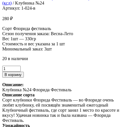
(ксд)
/ Клубника №24
Артикул: 1-024-в
280
₽
Сорт Флорида фестиваль
Сезон получения заказа: Весна-Лето
Вес 1шт — 330гр
Стоимость и вес указана за 1 шт
Минимальный заказ: 3шт
20 в наличии
Количество
товара
В корзину
Клубника
№24
Описание:
Клубника №24 Флорида Фестиваль
Описание сорта
Сорт клубники Флорида Фестиваль — во Флориде очень
любят клубнику, ей посвящён знаменитый ежегодный
Клубничный фестиваль, где сорт занял 1 место по красоте и
вкусу! Удачная новинка так и была названа — Флорида
Фестиваль.
Урожайность