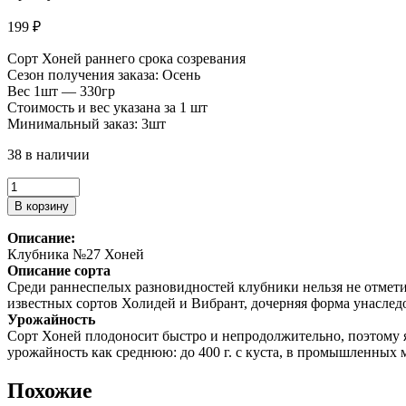
199
₽
Сорт Хоней раннего срока созревания
Сезон получения заказа: Осень
Вес 1шт — 330гр
Стоимость и вес указана за 1 шт
Минимальный заказ: 3шт
38 в наличии
Количество
товара
В корзину
Клубника
№27
Описание:
Клубника №27 Хоней
Описание сорта
Среди раннеспелых разновидностей клубники нельзя не отмет
известных сортов Холидей и Вибрант, дочерняя форма унаслед
Урожайность
Сорт Хоней плодоносит быстро и непродолжительно, поэтому я
урожайность как среднюю: до 400 г. с куста, в промышленных м
Похожие