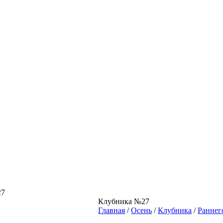
27
Клубника №27
Главная
/
Осень
/
Клубника
/
Раннего