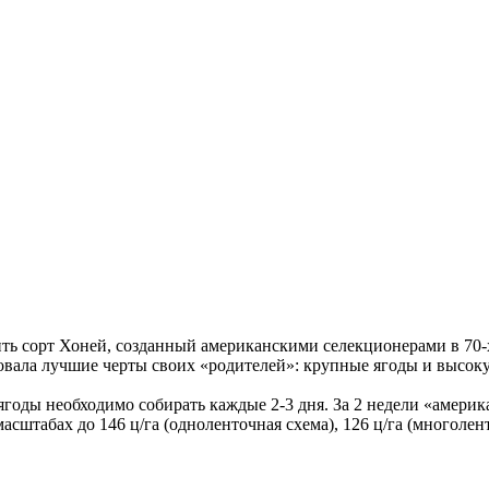
ить сорт Хоней, созданный американскими селекционерами в 70
овала лучшие черты своих «родителей»: крупные ягоды и высок
годы необходимо собирать каждые 2-3 дня. За 2 недели «амери
асштабах до 146 ц/га (одноленточная схема), 126 ц/га (многолен