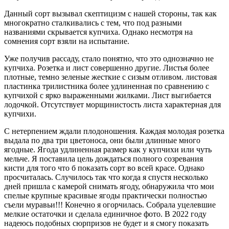
Данный сорт вызывал скептицизм с нашей стороны, так как
многократно сталкивались с тем, что под разными
названиями скрывается купчиха. Однако несмотря на
сомнения сорт взяли на испытание.
Уже получив рассаду, стало понятно, что это однозначно не
купчиха. Розетка и лист совершенно другие. Листья более
плотные, темно зеленые жесткие с сизым отливом. листовая
пластинка трилистника более удлиненная по сравнению с
купчихой с ярко выраженными жилками. Лист выгибается
лодочкой. Отсутствует морщинистость листа характерная для
купчихи.
С нетерпением ждали плодоношения. Каждая молодая розетка
выдала по два три цветоноса, они были длинные много
ягодные. Ягода удлиненная размер как у купчихи или чуть
мельче. Я поставила цель дождаться полного созревания
кисти для того что б показать сорт во всей красе. Однако
просчиталась. Случилось так что когда я спустя несколько
дней пришла с камерой снимать ягоду, обнаружила что мои
спелые крупные красивые ягоды практически полностью
съели муравьи!!! Конечно я огорчилась. Собрала уцелевшие
мелкие остаточки и сделала единичное фото. В 2022 году
надеюсь подобных сюрпризов не будет и я смогу показать