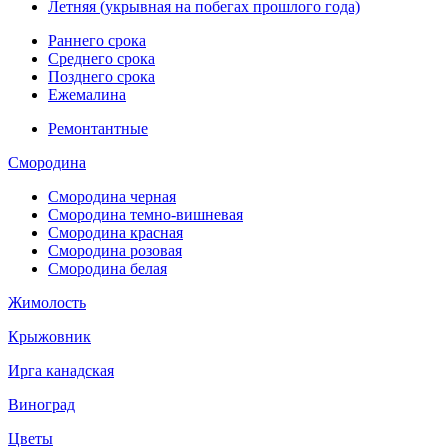
Летняя (укрывная на побегах прошлого года)
Раннего срока
Среднего срока
Позднего срока
Ежемалина
Ремонтантные
Смородина
Смородина черная
Смородина темно-вишневая
Смородина красная
Смородина розовая
Смородина белая
Жимолость
Крыжовник
Ирга канадская
Виноград
Цветы