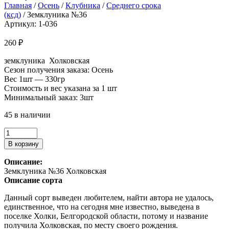
Главная
/
Осень
/
Клубника
/
Среднего срока
(ксд)
/ Земклуника №36
Артикул: 1-036
260
₽
земклуника Холковская
Сезон получения заказа: Осень
Вес 1шт — 330гр
Стоимость и вес указана за 1 шт
Минимальный заказ: 3шт
45 в наличии
Количество
товара
В корзину
Земклуника
№36
Описание:
Земклуника №36 Холковская
Описание сорта
Данный сорт выведен любителем, найти автора не удалось,
единственное, что на сегодня мне известно, выведена в
поселке Холки, Белгородской области, потому и название
получила Холковская, по месту своего рождения.