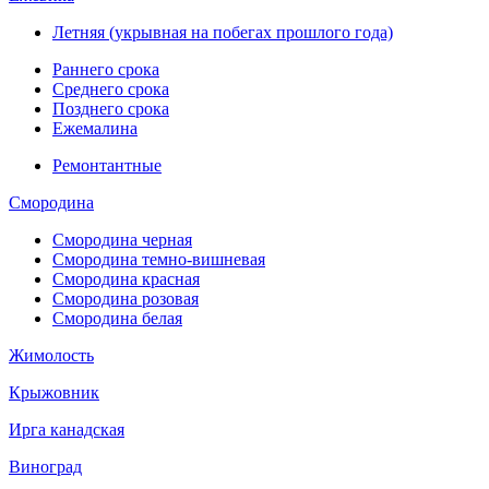
Летняя (укрывная на побегах прошлого года)
Раннего срока
Среднего срока
Позднего срока
Ежемалина
Ремонтантные
Смородина
Смородина черная
Смородина темно-вишневая
Смородина красная
Смородина розовая
Смородина белая
Жимолость
Крыжовник
Ирга канадская
Виноград