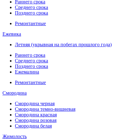
Раннего срока
Среднего срока
Позднего срока
Ремонтантные
Ежевика
Летняя (укрывная на побегах прошлого года)
Раннего срока
Среднего срока
Позднего срока
Ежемалина
Ремонтантные
Смородина
Смородина черная
Смородина темно-вишневая
Смородина красная
Смородина розовая
Смородина белая
Жимолость