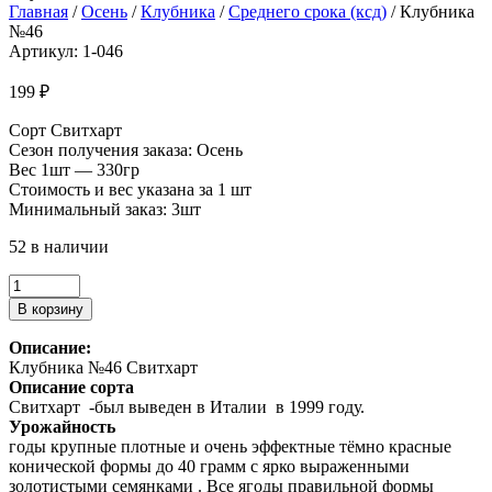
Главная
/
Осень
/
Клубника
/
Среднего срока (ксд)
/ Клубника
№46
Артикул: 1-046
199
₽
Сорт Свитхарт
Сезон получения заказа: Осень
Вес 1шт — 330гр
Стоимость и вес указана за 1 шт
Минимальный заказ: 3шт
52 в наличии
Количество
товара
В корзину
Клубника
№46
Описание:
Клубника №46 Свитхарт
Описание сорта
Свитхарт -был выведен в Италии в 1999 году.
Урожайность
годы крупные плотные и очень эффектные тёмно красные
конической формы до 40 грамм с ярко выраженными
золотистыми семянками . Все ягоды правильной формы