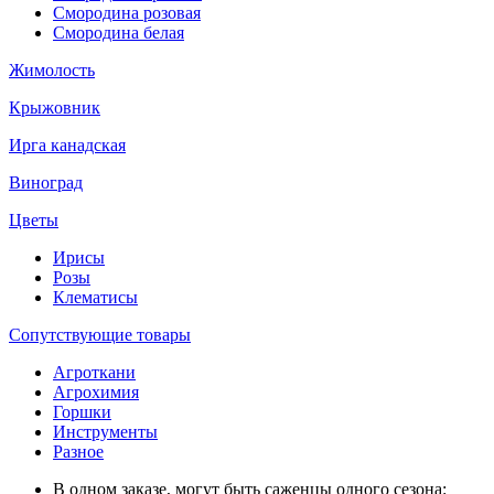
Смородина розовая
Смородина белая
Жимолость
Крыжовник
Ирга канадская
Виноград
Цветы
Ирисы
Розы
Клематисы
Сопутствующие товары
Агроткани
Агрохимия
Горшки
Инструменты
Разное
В одном заказе, могут быть саженцы одного сезона: