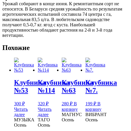
Урожай собирают в конце июня. К ремонтантным сорт не
относится. В Беларуси средняя урожайность по результатам
агротехнических испытаний составила 74 центра с га,
максимальная 83,5 ц/га. В любительском садоводстве
получают 0,5-0,7 кг. ягод с куста. Наибольшей
продуктивностью обладают растения на 2-й и 3-й года
вегетации.
Похожие
Клубника
Клубника
Клубника
Клубника
№53
№114
№63
№7.
300
₽
320
₽
280
₽
В
199
₽
В
Читать
Читать
корзину
корзину
далее
далее
МАГНУС
ВИБРАНТ
МУЗЫКА
ТАГО
Осень
Осень
Осень
Осень