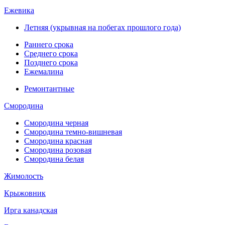
Ежевика
Летняя (укрывная на побегах прошлого года)
Раннего срока
Среднего срока
Позднего срока
Ежемалина
Ремонтантные
Смородина
Смородина черная
Смородина темно-вишневая
Смородина красная
Смородина розовая
Смородина белая
Жимолость
Крыжовник
Ирга канадская