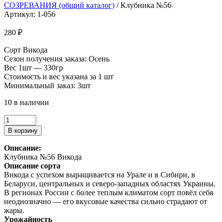
СОЗРЕВАНИЯ (общий каталог)
/ Клубника №56
Артикул: 1-056
280
₽
Сорт Викода
Сезон получения заказа: Осень
Вес 1шт — 330гр
Стоимость и вес указана за 1 шт
Минимальный заказ: 3шт
10 в наличии
Количество
товара
В корзину
Клубника
№56
Описание:
Клубника №56 Викода
Описание сорта
Викода с успехом выращивается на Урале и в Сибири, в
Беларуси, центральных и северо-западных областях Украины.
В регионах России с более теплым климатом сорт повёл себя
неоднозначно — его вкусовые качества сильно страдают от
жары.
Урожайность