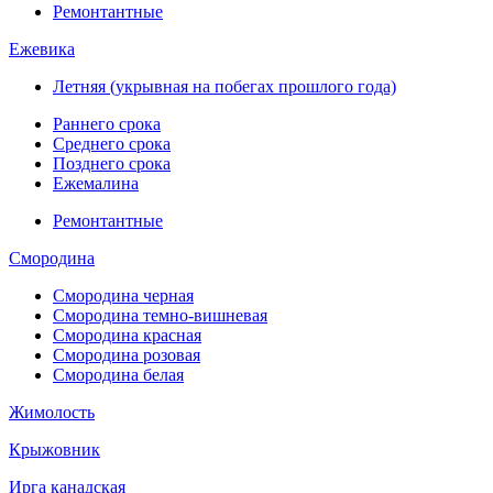
Ремонтантные
Ежевика
Летняя (укрывная на побегах прошлого года)
Раннего срока
Среднего срока
Позднего срока
Ежемалина
Ремонтантные
Смородина
Смородина черная
Смородина темно-вишневая
Смородина красная
Смородина розовая
Смородина белая
Жимолость
Крыжовник
Ирга канадская