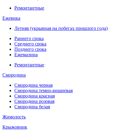
Ремонтантные
Ежевика
Летняя (укрывная на побегах прошлого года)
Раннего срока
Среднего срока
Позднего срока
Ежемалина
Ремонтантные
Смородина
Смородина черная
Смородина темно-вишневая
Смородина красная
Смородина розовая
Смородина белая
Жимолость
Крыжовник