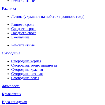
Ремонтантные
Ежевика
Летняя (укрывная на побегах прошлого года)
Раннего срока
Среднего срока
Позднего срока
Ежемалина
Ремонтантные
Смородина
Смородина черная
Смородина темно-вишневая
Смородина красная
Смородина розовая
Смородина белая
Жимолость
Крыжовник
Ирга канадская