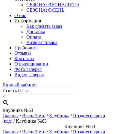
СЕЗОНА: ВЕСНА/ЛЕТО
СЕЗОНА: ОСЕНЬ
О нас
Информация
Как сделать заказ
Доставка
Оплата
Возврат товара
Прайс-лист
Отзывы
Контакты
О выращивании
Фото галерея
Видео галерея
Личный кабинет
Искать
×
Клубника №63
Главная
/
Весна/Лето
/
Клубника
/
Позднего срока
(ксд)
/ Клубника №63
Клубника №63
Главная
/
Весна/Лето
/
Клубника
/
Позднего срока