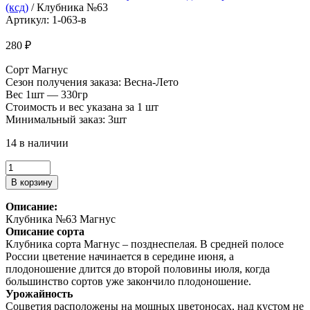
(ксд)
/ Клубника №63
Артикул: 1-063-в
280
₽
Сорт Магнус
Сезон получения заказа: Весна-Лето
Вес 1шт — 330гр
Стоимость и вес указана за 1 шт
Минимальный заказ: 3шт
14 в наличии
Количество
товара
В корзину
Клубника
№63
Описание:
Клубника №63 Магнус
Описание сорта
Клубника сорта Магнус – позднеспелая. В средней полосе
России цветение начинается в середине июня, а
плодоношение длится до второй половины июля, когда
большинство сортов уже закончило плодоношение.
Урожайность
Соцветия расположены на мощных цветоносах, над кустом не