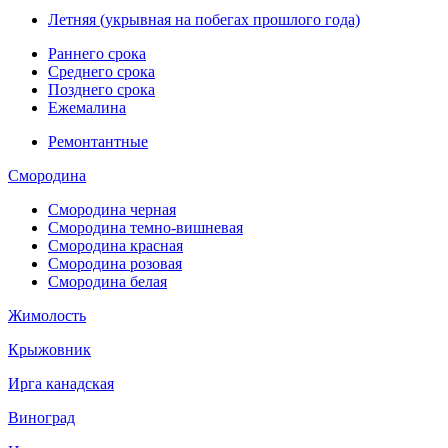
Летняя (укрывная на побегах прошлого года)
Раннего срока
Среднего срока
Позднего срока
Ежемалина
Ремонтантные
Смородина
Смородина черная
Смородина темно-вишневая
Смородина красная
Смородина розовая
Смородина белая
Жимолость
Крыжовник
Ирга канадская
Виноград