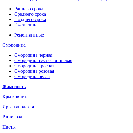
Раннего срока
Среднего срока
Позднего срока
Ежемалина
Ремонтантные
Смородина
Смородина черная
Смородина темно-вишневая
Смородина красная
Смородина розовая
Смородина белая
Жимолость
Крыжовник
Ирга канадская
Виноград
Цветы