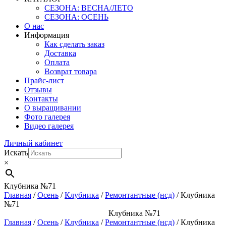
СЕЗОНА: ВЕСНА/ЛЕТО
СЕЗОНА: ОСЕНЬ
О нас
Информация
Как сделать заказ
Доставка
Оплата
Возврат товара
Прайс-лист
Отзывы
Контакты
О выращивании
Фото галерея
Видео галерея
Личный кабинет
Искать
×
Клубника №71
Главная
/
Осень
/
Клубника
/
Ремонтантные (нсд)
/ Клубника
№71
Клубника №71
Главная
/
Осень
/
Клубника
/
Ремонтантные (нсд)
/ Клубника