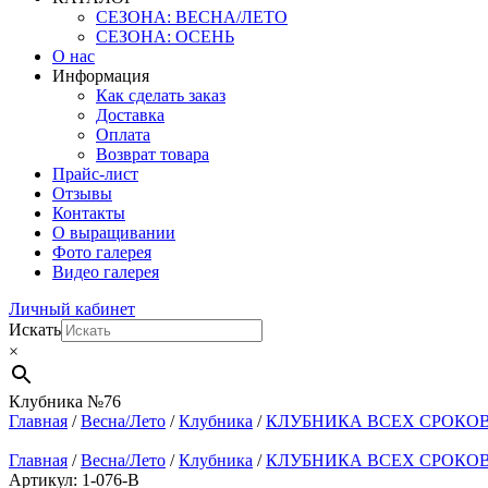
СЕЗОНА: ВЕСНА/ЛЕТО
СЕЗОНА: ОСЕНЬ
О нас
Информация
Как сделать заказ
Доставка
Оплата
Возврат товара
Прайс-лист
Отзывы
Контакты
О выращивании
Фото галерея
Видео галерея
Личный кабинет
Искать
×
Клубника №76
Главная
/
Весна/Лето
/
Клубника
/
КЛУБНИКА ВСЕХ СРОКОВ С
Главная
/
Весна/Лето
/
Клубника
/
КЛУБНИКА ВСЕХ СРОКОВ С
Артикул: 1-076-В