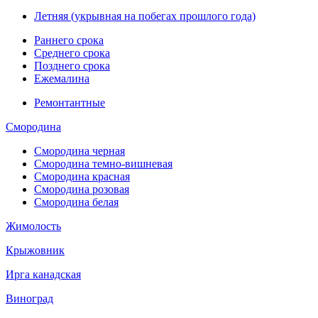
Летняя (укрывная на побегах прошлого года)
Раннего срока
Среднего срока
Позднего срока
Ежемалина
Ремонтантные
Смородина
Смородина черная
Смородина темно-вишневая
Смородина красная
Смородина розовая
Смородина белая
Жимолость
Крыжовник
Ирга канадская
Виноград