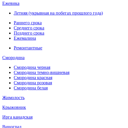
Ежевика
Летняя (укрывная на побегах прошлого года)
Раннего срока
Среднего срока
Позднего срока
Ежемалина
Ремонтантные
Смородина
Смородина черная
Смородина темно-вишневая
Смородина красная
Смородина розовая
Смородина белая
Жимолость
Крыжовник
Ирга канадская
Виноград