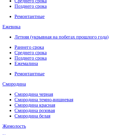
Среднего срока
Позднего срока
Ремонтантные
Ежевика
Летняя (укрывная на побегах прошлого года)
Раннего срока
Среднего срока
Позднего срока
Ежемалина
Ремонтантные
Смородина
Смородина черная
Смородина темно-вишневая
Смородина красная
Смородина розовая
Смородина белая
Жимолость