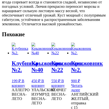
ягода созревает всегда и становится сладкой, независимо от
погодных условий. Лючия прекрасно переносит морозы и
наращивает сильную листовую массу весной, что
обеспечивает отличный урожай. Куст мощный с полупрямым
габитусом, устойчивое к распространенным заболеваниям
земляники. Отличается высокой урожайностью.
Похожие
Клубника
Крыжовник
Крыжовник
Крыжовник
№2.
№40
№22
№2.
199
₽
В
450
₽
В
550
₽
В
900
₽
корзину
корзину
корзину
Читать
АЛЛЕГРО
УЛАЛЬСКИЙ
КОВЧЕГ
далее
ВЕСНА-
ИЗУМРУД
ВЕСНА-
АНГЛИЙСКИЙ
ЛЕТО
ВЕСНА-
ЛЕТО
ЖЕЛТЫЙ,
ЛЕТО
отправка
с 15