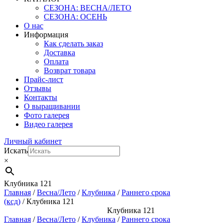
СЕЗОНА: ВЕСНА/ЛЕТО
СЕЗОНА: ОСЕНЬ
О нас
Информация
Как сделать заказ
Доставка
Оплата
Возврат товара
Прайс-лист
Отзывы
Контакты
О выращивании
Фото галерея
Видео галерея
Личный кабинет
Искать
×
Клубника 121
Главная
/
Весна/Лето
/
Клубника
/
Раннего срока
(ксд)
/ Клубника 121
Клубника 121
Главная
/
Весна/Лето
/
Клубника
/
Раннего срока