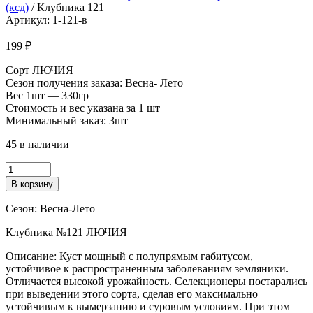
(ксд)
/ Клубника 121
Артикул: 1-121-в
199
₽
Сорт ЛЮЧИЯ
Сезон получения заказа: Весна- Лето
Вес 1шт — 330гр
Стоимость и вес указана за 1 шт
Минимальный заказ: 3шт
45 в наличии
Количество
товара
В корзину
Клубника
121
Сезон: Весна-Лето
Клубника №121 ЛЮЧИЯ
Описание: Куст мощный с полупрямым габитусом,
устойчивое к распространенным заболеваниям земляники.
Отличается высокой урожайность. Селекционеры постарались
при выведении этого сорта, сделав его максимально
устойчивым к вымерзанию и суровым условиям. При этом