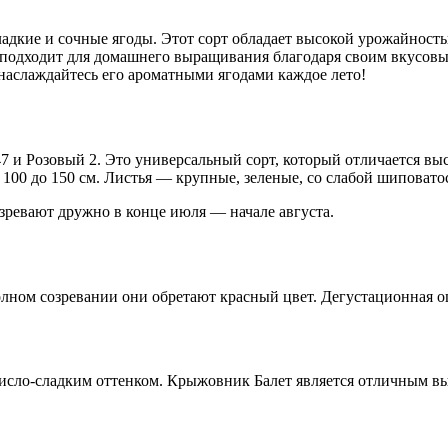
адкие и сочные ягоды. Этот сорт обладает высокой урожайность
подходит для домашнего выращивания благодаря своим вкусовым
 наслаждайтесь его ароматными ягодами каждое лето!
7 и Розовый 2. Это универсальный сорт, который отличается в
100 до 150 см. Листья — крупные, зеленые, со слабой шиповато
озревают дружно в конце июля — начале августа.
ном созревании они обретают красный цвет. Дегустационная оце
кисло-сладким оттенком. Крыжовник Балет является отличным вы