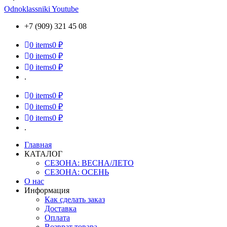
Odnoklassniki
Youtube
+7 (909) 321 45 08
0
items
0 ₽
0
items
0 ₽
0
items
0 ₽
.
0
items
0 ₽
0
items
0 ₽
0
items
0 ₽
.
Главная
КАТАЛОГ
СЕЗОНА: ВЕСНА/ЛЕТО
СЕЗОНА: ОСЕНЬ
О нас
Информация
Как сделать заказ
Доставка
Оплата
Возврат товара