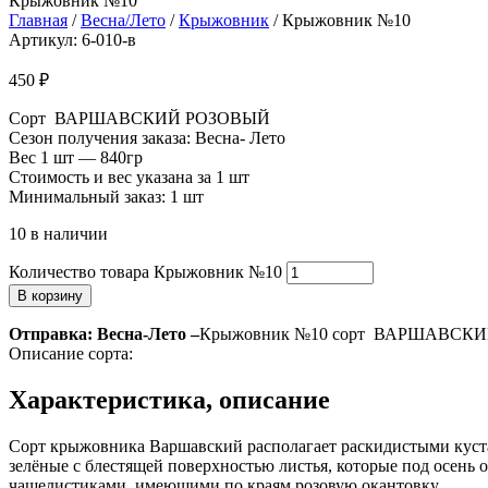
Крыжовник №10
Главная
/
Весна/Лето
/
Крыжовник
/ Крыжовник №10
Артикул: 6-010-в
450
₽
Сорт ВАРШАВСКИЙ РОЗОВЫЙ
Сезон получения заказа: Весна- Лето
Вес 1 шт — 840гр
Стоимость и вес указана за 1 шт
Минимальный заказ: 1 шт
10 в наличии
Количество товара Крыжовник №10
В корзину
Отправка: Весна-Лето –
Крыжовник №10 сорт ВАРШАВСК
Описание сорта:
Характеристика, описание
Сорт крыжовника Варшавский располагает раскидистыми куст
зелёные с блестящей поверхностью листья, которые под осень
чашелистиками, имеющими по краям розовую окантовку.