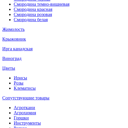
Смородина темно-вишневая
Смородина красная
Смородина розовая
Смородина белая
Жимолость
Крыжовник
Ирга канадская
Виноград
Цветы
Ирисы
Розы
Клематисы
Сопутствующие товары
Агроткани
Агрохимия
Горшки
Инструменты