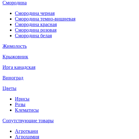
Смородина
Смородина черная
Смородина темно-вишневая
Смородина красная
Смородина розовая
Смородина белая
Жимолость
Крыжовник
Ирга канадская
Виноград
Цветы
Ирисы
Розы
Клематисы
Сопутствующие товары
Агроткани
Агрохимия