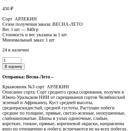
450
₽
Сорт АРЛЕКИН
Сезон получения заказа: ВЕСНА-ЛЕТО
Вес 1 шт — 840гр
Стоимость и вес указана за 1 шт
Минимальный заказ: 1 шт
24 в наличии
Количество
товара
В корзину
Крыжовник
№3.
Отправка: Весна-Лето –
Крыжовник №3 сорт АРЛЕКИН
Описание сорта: Сорт среднего срока созревания, получен в
Южно-Уральском НИИ от скрещивания сортов Челябинский
зеленый и Африканец. Куст средней высоты,
среднераскидистый, средней густоты. Растущие побеги
средние по толщине, прямые, светло-зеленые, неопушенные,
слабошиповатые. Шипы в узлах одиночные, слабые,
короткие, тонкие, прямые, коричневой окраски, направлены
вниз по отношению к побегу, встречаются не на всех побегах.