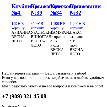
Клубника
Крыжовник
Крыжовник
Крыжовник
№4.
№39
№34
№32
199
₽
В
450
₽
В
1 190
₽
В
1 200
₽
В
корзину
корзину
корзину
корзину
АРИАННА
УРАЛЬСКИЙ
САМУРАЙ,
ПАКС,
ВЕСНА-
ВИНОГРАД
отправка
отправка
ЛЕТО
ВЕСНА-
с 15
с 15
ЛЕТО
июля
июля
ВЕСНА-
ВЕСНА-
ЛЕТО
ЛЕТО
Наш интернет магазин — Ваш правильный выбор!
Если у вас возникли вопросы задайте их нам любым удобным
способом.
Мы с радостью ответим на все вопросы и поможем в выборе!
+7 (909) 321 45 08
Whatsapp
Viber