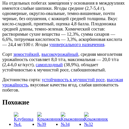
На отдельных побегах замещения у основания в междоузлиях
имеются слабые шипики. Ягоды средние (2,7-5,4 г),
одномерные, округло-овальные, темно-вишневые, почти
черные, без опушения, с кожицей средней толщины. Вкус
кисло-сладкий, приятный, оценка 4,8 балла. Плодоножка
средней длины, темно-зеленая. Химический состав:
растворимые сухие вещества — 12,3%, сумма сахаров —
6,6%, титруемая кислотность — 3,3%, аскорбиновая кислота
— 24,4 мг/100 г. Ягоды
универсального назначения
.
Сорт
зимостойкий
,
высокоурожайный
, средняя многолетняя
урожайность составляет 8,0 т/га, максимальная — 20,0 т/га
(2,4-6,0 кг/куст),
самоплодный
(38,9%), обладает
устойчивостью к мучнистой росе, слабошиповатый.
Достоинства сорта:
устойчивость к мучнистой росе
,
высокая
урожайность
, вкусовые качества ягод, слабая шиповатость
побегов.
Похожие