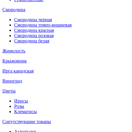
Смородина
Смородина черная
Смородина темно-вишневая
Смородина красная
Смородина розовая
Смородина белая
Жимолость
Крыжовник
Ирга канадская
Виноград
Цветы
Ирисы
Розы
Клематисы
Сопутствующие товары
Агроткани