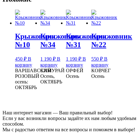
Крыжовник
Крыжовник
Крыжовник
Крыжовник
№10
№34
№31
№22
450
₽
В
1 190
₽
В
1 190
₽
В
550
₽
В
корзину
корзину
корзину
корзину
ВАРШАВСКИЙ
САМУРАЙ
ОРФЕЙ
КОВЧЕГ
РОЗОВЫЙ
Осень,
Осень
Осень
осень:
ОКТЯБРЬ
ОКТЯБРЬ
Наш интернет магазин — Ваш правильный выбор!
Если у вас возникли вопросы задайте их нам любым удобным
способом.
Мы с радостью ответим на все вопросы и поможем в выборе!