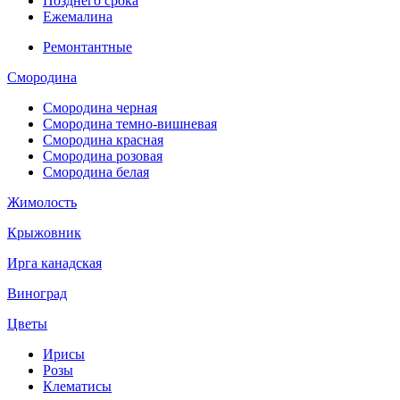
Позднего срока
Ежемалина
Ремонтантные
Смородина
Смородина черная
Смородина темно-вишневая
Смородина красная
Смородина розовая
Смородина белая
Жимолость
Крыжовник
Ирга канадская
Виноград
Цветы
Ирисы
Розы
Клематисы