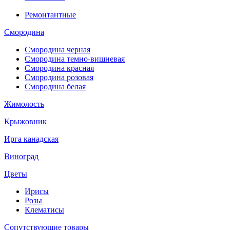
Ремонтантные
Смородина
Смородина черная
Смородина темно-вишневая
Смородина красная
Смородина розовая
Смородина белая
Жимолость
Крыжовник
Ирга канадская
Виноград
Цветы
Ирисы
Розы
Клематисы
Сопутствующие товары