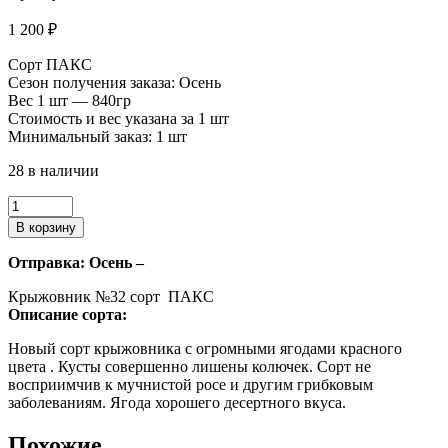
1 200
₽
Сорт ПАКС
Сезон получения заказа: Осень
Вес 1 шт — 840гр
Стоимость и вес указана за 1 шт
Минимальный заказ: 1 шт
28 в наличии
Количество
товара
В корзину
Крыжовник
№32
Отправка: Осень –
Крыжовник №32 сорт ПАКС
Описание сорта:
Новый сорт крыжовника с огромными ягодами красного
цвета . Кусты совершенно лишены колючек. Сорт не
восприимчив к мучнистой росе и другим грибковым
заболеваниям. Ягода хорошего десертного вкуса.
Похожие