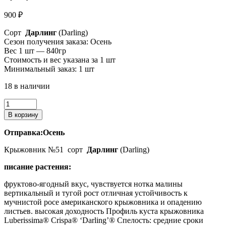
900
₽
Сорт
Дарлинг
(Darling)
Сезон получения заказа: Осень
Вес 1 шт — 840гр
Стоимость и вес указана за 1 шт
Минимальный заказ: 1 шт
18 в наличии
Количество
товара
В корзину
Крыжовник
№51
Отправка:Осень
Крыжовник №51 сорт
Дарлинг
(Darling)
писание растения:
фруктово-ягодный вкус, чувствуется нотка малины
вертикальный и тугой рост
отличная устойчивость к
мучнистой росе американского крыжовника и опадению
листьев.
высокая доходность
Профиль куста крыжовника
Luberissima® Crispa® ‘Darling’®
Спелость: средние сроки