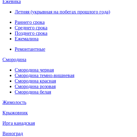
Ежевика
Летняя (укрывная на побегах прошлого года)
Раннего срока
Среднего срока
Позднего срока
Ежемалина
Ремонтантные
Смородина
Смородина черная
Смородина темно-вишневая
Смородина красная
Смородина розовая
Смородина белая
Жимолость
Крыжовник
Ирга канадская
Виноград