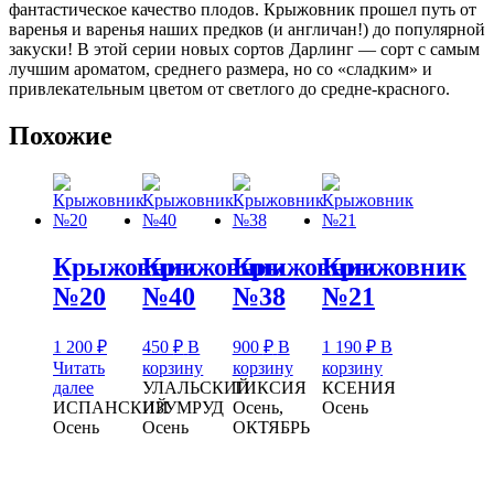
фантастическое качество плодов.
Крыжовник прошел путь от
варенья и варенья наших предков (и англичан!) до популярной
закуски!
В этой серии новых сортов Дарлинг — сорт с самым
лучшим ароматом, среднего размера, но со «сладким» и
привлекательным цветом от светлого до средне-красного.
Похожие
Крыжовник
Крыжовник
Крыжовник
Крыжовник
№20
№40
№38
№21
1 200
₽
450
₽
В
900
₽
В
1 190
₽
В
Читать
корзину
корзину
корзину
далее
УЛАЛЬСКИЙ
ТИКСИЯ
КСЕНИЯ
ИСПАНСКИЙ
ИЗУМРУД
Осень,
Осень
Осень
Осень
ОКТЯБРЬ