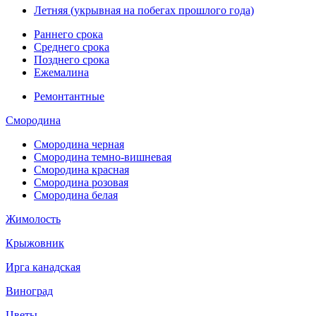
Летняя (укрывная на побегах прошлого года)
Раннего срока
Среднего срока
Позднего срока
Ежемалина
Ремонтантные
Смородина
Смородина черная
Смородина темно-вишневая
Смородина красная
Смородина розовая
Смородина белая
Жимолость
Крыжовник
Ирга канадская
Виноград
Цветы