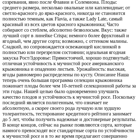
созревания, явно после Флавии и Солемиона.
Плоды:
среднего размера, несколько овальные или каплевидные;
от
светло-красного до ярко-красного, никогда не становится
полностью темным, как Flavia, а также Lady Late, самый
красивый из всех цветов красного крыжовника;
Часто
собирают со стеблем, абсолютно безволосым.
Вкус: также
лучший сорт в линейке Crispa;
немного более фруктовый и
ягодный, чем другие сорта;
возможно, с оттенком малины.
Сладкий, но сопровождается освежающей кислинкой в ​​
полностью или перезрелом состоянии;
идеальная ягодная
закуска
Рост/Здоровье: Прямостоячий, хорошо подтянутый;
отличная устойчивость к мучнистой росе американского
крыжовника и опадению листьев.
Урожайность: высокая,
ягоды равномерно распределены по кусту.
Описание
Наша
теперь очень большая программа селекции крыжовника
пожинает плоды более чем 10-летней селекционной работы за
эти годы.
Нашей целью было одновременно улучшить
качество плодов и устойчивость к мучнистой росе.
Поскольку
последний является полигенным, что означает не
абсолютную, а скорее своего рода лучшую или худшую
толерантность, тестирование кредитного рейтинга занимает
до 5 лет, чтобы получить надежные и достоверные результаты.
В конце концов, сейчас на рынке появляются сорта, которые
намного превосходят все стандартные сорта по устойчивости
к мучнистой росе и в то же время предлагают совершенно