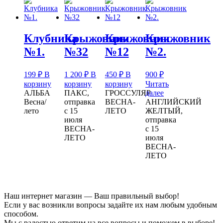
Клубника
Крыжовник
Крыжовник
Крыжовник
№1.
№32
№12
№2.
199
₽
В
1 200
₽
В
450
₽
В
900
₽
корзину
корзину
корзину
Читать
АЛЬБА
ПАКС,
ГРОССУЛЯР
далее
Весна/
отправка
ВЕСНА-
АНГЛИЙСКИЙ
лето
с 15
ЛЕТО
ЖЕЛТЫЙ,
июля
отправка
ВЕСНА-
с 15
ЛЕТО
июля
ВЕСНА-
ЛЕТО
Наш интернет магазин — Ваш правильный выбор!
Если у вас возникли вопросы задайте их нам любым удобным
способом.
Мы с радостью ответим на все вопросы и поможем в выборе!