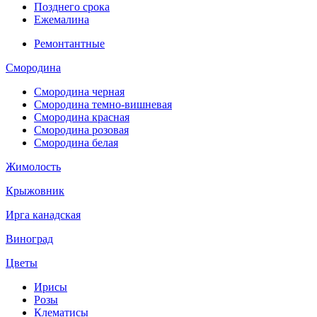
Позднего срока
Ежемалина
Ремонтантные
Смородина
Смородина черная
Смородина темно-вишневая
Смородина красная
Смородина розовая
Смородина белая
Жимолость
Крыжовник
Ирга канадская
Виноград
Цветы
Ирисы
Розы
Клематисы