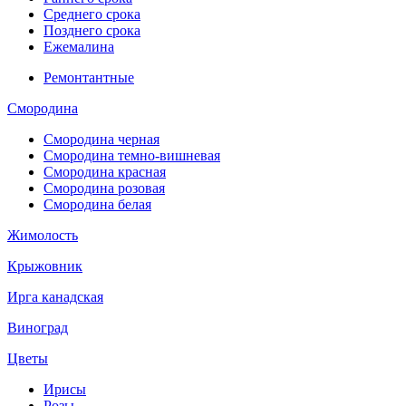
Среднего срока
Позднего срока
Ежемалина
Ремонтантные
Смородина
Смородина черная
Смородина темно-вишневая
Смородина красная
Смородина розовая
Смородина белая
Жимолость
Крыжовник
Ирга канадская
Виноград
Цветы
Ирисы
Розы