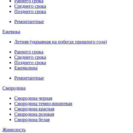
Раннего срока
Среднего срока
Позднего срока
Ремонтантные
Ежевика
Летняя (укрывная на побегах прошлого года)
Раннего срока
Среднего срока
Позднего срока
Ежемалина
Ремонтантные
Смородина
Смородина черная
Смородина темно-вишневая
Смородина красная
Смородина розовая
Смородина белая
Жимолость