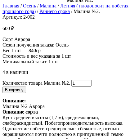
Малина №2.
Главная
/
Осень
/
Малина
/
Летняя ( плодоносит на побегах
прошлого года)
/
Раннего срока
/ Малина №2.
Артикул: 2-002
600
₽
Сорт Аврора
Сезон получения заказа: Осень
Вес 1 шт — 840гр
Стоимость и вес указана за 1 шт
Минимальный заказ: 1 шт
4 в наличии
Количество товара Малина №2.
В корзину
Описание:
Малина №2 Аврора
Описание сорта
Куст средней высоты (1,7 м), среднемощный,
слабораскидистый. Побегопроизводительность высокая.
Однолетние побеги среднерослые, сбежистые, осенью
окрашиваются почти полностью в приглушенный темно-