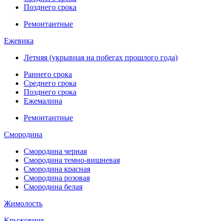
Позднего срока
Ремонтантные
Ежевика
Летняя (укрывная на побегах прошлого года)
Раннего срока
Среднего срока
Позднего срока
Ежемалина
Ремонтантные
Смородина
Смородина черная
Смородина темно-вишневая
Смородина красная
Смородина розовая
Смородина белая
Жимолость
Крыжовник