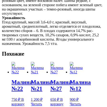
розовый цвет, имеют восковой налет. Шипы редкие, с
основанием, на зеленой стороне побега имеют зеленый цвет,
на окрашенных участках – темно-розовый, иногда шипы
отсутствуют.
Урожайность
Плод крупный, массой 3,6-4,0 г, красный, вкусный,
ароматный, среднеплотный, легко отделяется от плодоложа,
количество сборов – 6. В плодах содержится 14,7% рас-
творимых сухих веществ, 10,2% сахаров, 0,9% кислот, 25,2
мг/100 г аскорбиновой кислоты. Ягоды универсального
назначения. Урожайность 7,5 т/га.
Похожие
Малина
Малина
Малина
Малина
№22
№21
№27
№12
750
₽
В
1 200
₽
650
₽
В
900
₽
корзину
Читать
корзину
Читать