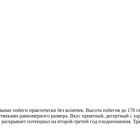
ьные побеги практически без колючек. Высота побегов до 170 см.
тянками равномерного размера. Вкус приятный, десертный с ха
ю раскрывает потенциал на второй-третий год плодоношения. Тр