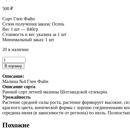
500
₽
Сорт Глен Файн
Сезон получения заказа: Осень
Вес 1 шт — 840гр
Стоимость и вес указана за 1 шт
Минимальный заказ: 1 шт
20 в наличии
Количество
товара
В корзину
Малина
№4.
Описание:
Малина №4 Глен Файн
Описание сорта
Ранний сорт летней малины Шотландской селекции.
Урожайность
Растение средней силы роста, растение формирует высокие, сил
красного цвета, конической формы с хорошо соединенными кос
середина июня (в зависимости от региона) по июль. Полность
Похожие