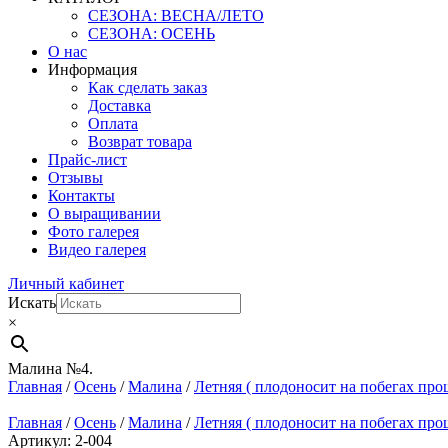
СЕЗОНА: ВЕСНА/ЛЕТО
СЕЗОНА: ОСЕНЬ
О нас
Информация
Как сделать заказ
Доставка
Оплата
Возврат товара
Прайс-лист
Отзывы
Контакты
О выращивании
Фото галерея
Видео галерея
Личный кабинет
Искать
×
Малина №4.
Главная
/
Осень
/
Малина
/
Летняя ( плодоносит на побегах про
Главная
/
Осень
/
Малина
/
Летняя ( плодоносит на побегах про
Артикул: 2-004