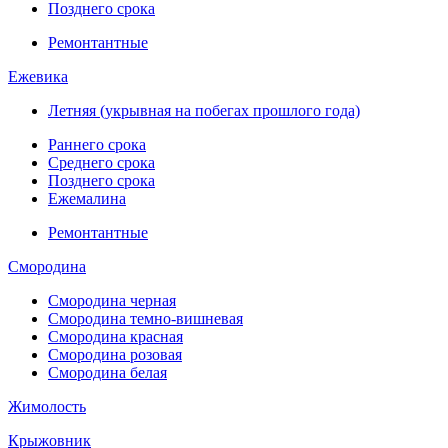
Позднего срока
Ремонтантные
Ежевика
Летняя (укрывная на побегах прошлого года)
Раннего срока
Среднего срока
Позднего срока
Ежемалина
Ремонтантные
Смородина
Смородина черная
Смородина темно-вишневая
Смородина красная
Смородина розовая
Смородина белая
Жимолость
Крыжовник