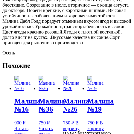
блестящие. Созревание в июле, вторичное — с конца августа
до октября. Побеги крепкие, с короткими шипами. Высокая
устойчивость к заболеваниям и хорошая зимостойкость.
Малина Дабл Голд порадует отменным вкусом ягод и высокой
урожайностью. Урожайность,транспортабельность высокие.
Цвет ягоды красиво розовый.Ягоды с плотной костянкой,
долго висят на кустах. .Вкусовые качества высокие.Сорт
пригоден для рыночного производства.
Осень
Похожие
Малина
Малина
Малина
Малина
№16
№36
№26
№19
900
₽
750
₽
750
₽
В
750
₽
В
Читать
Читать
корзину
корзину
далее
далее
ЧАМАЙНУС
КОРПИКО