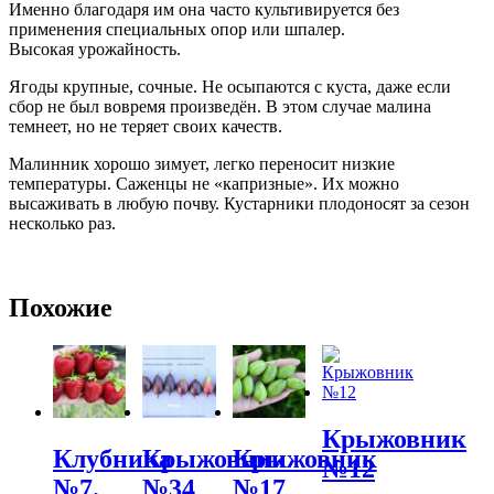
Именно благодаря им она часто культивируется без
применения специальных опор или шпалер.
Высокая урожайность.
Ягоды крупные, сочные. Не осыпаются с куста, даже если
сбор не был вовремя произведён. В этом случае малина
темнеет, но не теряет своих качеств.
Малинник хорошо зимует, легко переносит низкие
температуры. Саженцы не «капризные». Их можно
высаживать в любую почву. Кустарники плодоносят за сезон
несколько раз.
Похожие
Крыжовник
Клубника
Крыжовник
Крыжовник
№12
№7.
№34
№17