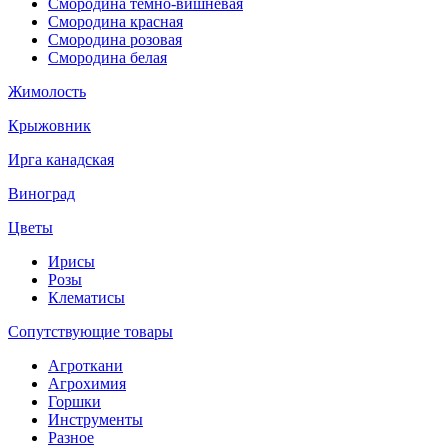
Смородина темно-вишневая
Смородина красная
Смородина розовая
Смородина белая
Жимолость
Крыжовник
Ирга канадская
Виноград
Цветы
Ирисы
Розы
Клематисы
Сопутствующие товары
Агроткани
Агрохимия
Горшки
Инструменты
Разное