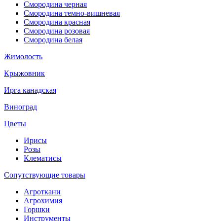
Смородина черная
Смородина темно-вишневая
Смородина красная
Смородина розовая
Смородина белая
Жимолость
Крыжовник
Ирга канадская
Виноград
Цветы
Ирисы
Розы
Клематисы
Сопутствующие товары
Агроткани
Агрохимия
Горшки
Инструменты