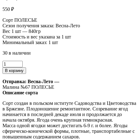
550
₽
Сорт ПОЛЕСЬЕ
Сезон получения заказа: Весна-Лето
Вес 1 шт — 840гр
Стоимость и вес указана за 1 шт
Минимальный заказ: 1 шт
30 в наличии
Количество
товара
В корзину
Малина
№67
Отправка: Весна-Лето —
Малина №67 ПОЛЕСЬЕ
Описание сорта
Сорт создан в польском иституте Садоводства и Цветоводства
в Бржезне. Плодоношение ремонтантное. Созревание ягод
начинается в последней декаде июля и продолжается до
начала октября. Ягода очень крупная темнокрасная.
Масса одной ягодки может достигать 6-9 г. и более. Ягоды
сферическо-конической формы, плотные, транспортабелные с
повышенным содержанием сахаров.