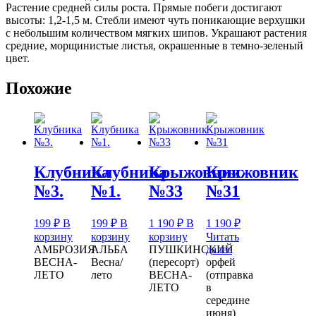
Растение средней силы роста. Прямые побеги достигают
высоты: 1,2-1,5 м. Стебли имеют чуть поникающие верхушки
с небольшим количеством мягких шипов. Украшают растения
средние, морщинистые листья, окрашенные в темно-зеленый
цвет.
Похожие
Клубника
Клубника
Крыжовник
Крыжовник
№3.
№1.
№33
№31
199
₽
В
199
₽
В
1 190
₽
В
1 190
₽
корзину
корзину
корзину
Читать
АМБРОЗИЯ
АЛЬБА
ПУШКИНСКИЙ
далее
ВЕСНА-
Весна/
(пересорт)
орфей
ЛЕТО
лето
ВЕСНА-
(отправка
ЛЕТО
в
середине
июня)