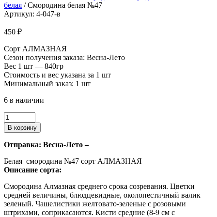
белая
/ Смородина белая №47
Артикул: 4-047-в
450
₽
Сорт АЛМАЗНАЯ
Сезон получения заказа: Весна-Лето
Вес 1 шт — 840гр
Стоимость и вес указана за 1 шт
Минимальный заказ: 1 шт
6 в наличии
Количество
товара
В корзину
Смородина
белая
Отправка: Весна-Лето –
№47
Белая смородина №47 сорт АЛМАЗНАЯ
Описание сорта:
Смородина Алмазная среднего срока созревания. Цветки
средней величины, блюдцевидные, околопестичный валик
зеленый. Чашелистики желтовато-зеленые с розовыми
штрихами, соприкасаются. Кисти средние (8-9 см с