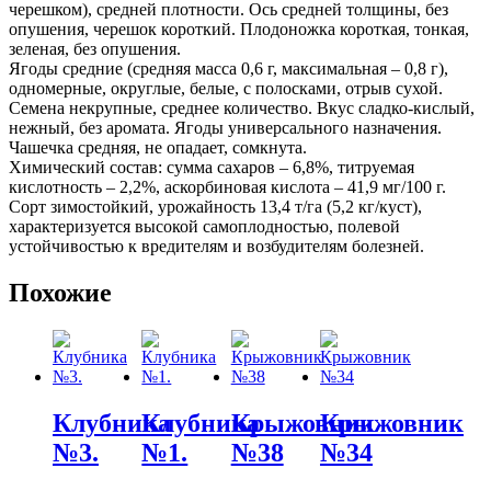
черешком), средней плотности. Ось средней толщины, без
опушения, черешок короткий. Плодоножка короткая, тонкая,
зеленая, без опушения.
Ягоды средние (средняя масса 0,6 г, максимальная – 0,8 г),
одномерные, округлые, белые, с полосками, отрыв сухой.
Семена некрупные, среднее количество. Вкус сладко-кислый,
нежный, без аромата. Ягоды универсального назначения.
Чашечка средняя, не опадает, сомкнута.
Химический состав: сумма сахаров – 6,8%, титруемая
кислотность – 2,2%, аскорбиновая кислота – 41,9 мг/100 г.
Сорт зимостойкий, урожайность 13,4 т/га (5,2 кг/куст),
характеризуется высокой самоплодностью, полевой
устойчивостью к вредителям и возбудителям болезней.
Похожие
Клубника
Клубника
Крыжовник
Крыжовник
№3.
№1.
№38
№34