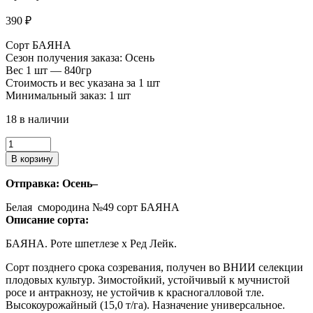
390
₽
Сорт БАЯНА
Сезон получения заказа: Осень
Вес 1 шт — 840гр
Стоимость и вес указана за 1 шт
Минимальный заказ: 1 шт
18 в наличии
Количество
товара
В корзину
Смородина
белая
Отправка: Осень
–
№49
Белая смородина №49 сорт БАЯНА
Описание сорта:
БАЯНА. Роте шпетлезе х Ред Лейк.
Сорт позднего срока созревания, получен во ВНИИ селекции
плодовых культур. Зимостойкий, устойчивый к мучнистой
росе и антракнозу, не устойчив к красногалловой тле.
Высокоурожайный (15,0 т/га). Назначение универсальное.