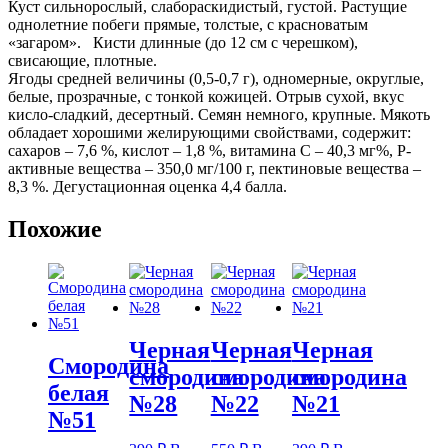
Куст сильнорослый, слабораскидистый, густой. Растущие
однолетние побеги прямые, толстые, с красноватым
«загаром». Кисти длинные (до 12 см с черешком),
свисающие, плотные.
Ягоды средней величины (0,5-0,7 г), одномерные, округлые,
белые, прозрачные, с тонкой кожицей. Отрыв сухой, вкус
кисло-сладкий, десертный. Семян немного, крупные. Мякоть
обладает хорошими желирующими свойствами, содержит:
сахаров – 7,6 %, кислот – 1,8 %, витамина С – 40,3 мг%, P-
активные вещества – 350,0 мг/100 г, пектиновые вещества –
8,3 %. Дегустационная оценка 4,4 балла.
Похожие
Черная
Черная
Черная
Смородина
смородина
смородина
смородина
белая
№28
№22
№21
№51