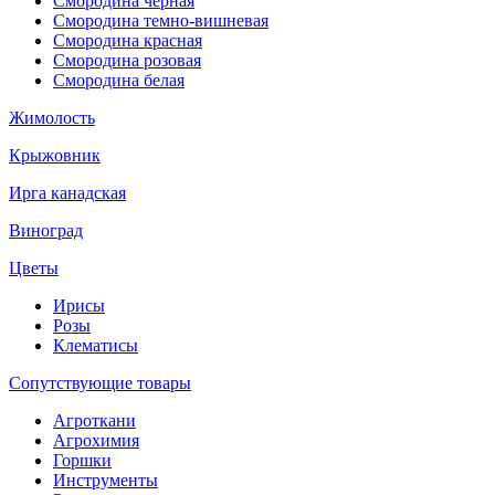
Смородина черная
Смородина темно-вишневая
Смородина красная
Смородина розовая
Смородина белая
Жимолость
Крыжовник
Ирга канадская
Виноград
Цветы
Ирисы
Розы
Клематисы
Сопутствующие товары
Агроткани
Агрохимия
Горшки
Инструменты