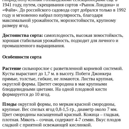
1941 году, путем, скрещивания сортов «Рынок Лондона» и
«Файя». До российского садовода сорт добрался только в 1992
году и мгновенно набрал популярность, благодаря
максимальной урожайности, морозостойкости, крупному
размеру ягод.
Достоинства сорта:
самоплодность, высокая зимостойкость,
хорошая стабильная урожайность, подходит для личного и
промышленного выращивания.
Особенности сорта
Растение
сильнорослое с разветвленной корневой системой.
Кусты вырастают до 1,7 м. в высоту. Побеги Джонкера
прямые, толстые, гибкие, не ломаются. Листва крупная,
округлой формы. Цветет смородина в мае крупными
блюдцевидными цветами. На одной плодовой кисти
формируется до 10 ягод.
Плоды
округлой формы, по меркам красной смородины,
крупные. Вес спелых ягод 0,8-1,5 гр., диаметр около 7 мм.
Цвет смородины насыщенный красный. Кожица – гладкая,
плотная. Мякоть – сочная, содержит 4-7 семян. Вкус плодов
сладкий с приятной освежающей кислинкой.