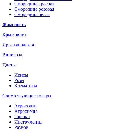
Смородина красная
Смородина розовая
Смородина белая
Жимолость
Крыжовник
Ирга канадская
Виноград
Цветы
Ирисы
Розы
Клематисы
Сопутствующие товары
Агроткани
Агрохимия
Горшки
Инструменты
Разное