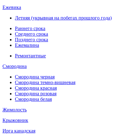
Ежевика
Летняя (укрывная на побегах прошлого года)
Раннего срока
Среднего срока
Позднего срока
Ежемалина
Ремонтантные
Смородина
Смородина черная
Смородина темно-вишневая
Смородина красная
Смородина розовая
Смородина белая
Жимолость
Крыжовник
Ирга канадская