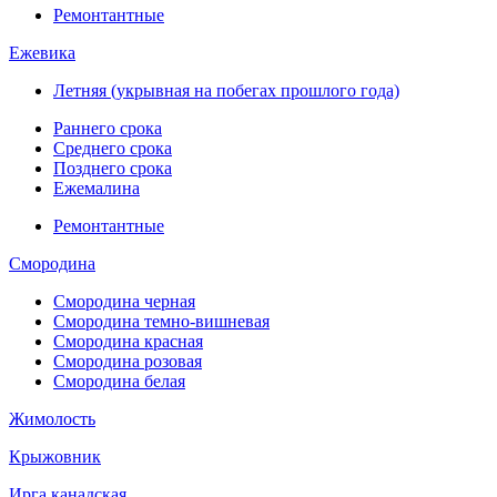
Ремонтантные
Ежевика
Летняя (укрывная на побегах прошлого года)
Раннего срока
Среднего срока
Позднего срока
Ежемалина
Ремонтантные
Смородина
Смородина черная
Смородина темно-вишневая
Смородина красная
Смородина розовая
Смородина белая
Жимолость
Крыжовник
Ирга канадская