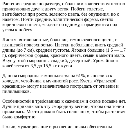
Растения средние по размеру, с большим количеством плотно
прилегающих друг к другу веток. Побеги толстые,
выгибаются при росте, зеленого цвета, без опушения, но с
налетом. Почти средние, эллиптической формы, светло-
коричневого цвета, «сидят» по одному, формируются под
углом к побегу.
Листья пятилопастные, большие, темно-зеленого цвета, с
глянцевой поверхностью. Цветки небольшие, кисть средней
длины (до 7 см), средней густоты. Ягодки большие (1,5 — 1,7
г), сферической формы, красного цвета, семян в мякоти мало.
Вкус у этой смородины сладкий, десертный. Урожайность
колеблется от 3,5 до 15,5 кг с куста.
Данная смородина самоопыляема на 61%, вынослива к
холодам, устойчива к мучнистой росе. Кусты «Уральской
красавицы» могут незначительно пострадать от огневки и
пилильщиков.
Особенностей в требованиях к саженцам и схеме посадке нет.
Лучше прикапывать эту смородину весной, чтобы она точно
прижилась. Место должно быть солнечным, чтобы растениям
было комфортно.
Полив, мульчирование и рыхление почвы обязательны.