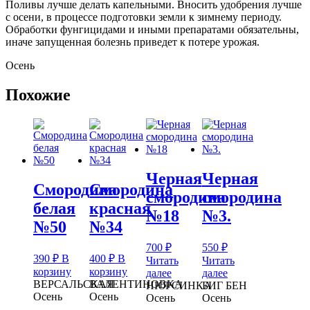
Поливы лучше делать капельными. Вносить удобрения лучше
с осени, в процессе подготовки земли к зимнему периоду.
Обработки фунгицидами и иными препаратами обязательны,
иначе запущенная болезнь приведет к потере урожая.
Осень
Похожие
Черная
Черная
Смородина
Смородина
смородина
смородина
белая
красная
№18
№3.
№50
№34
700
₽
550
₽
390
₽
В
400
₽
В
Читать
Читать
корзину
корзину
далее
далее
ВЕРСАЛЬСКАЯ
ВАЛЕНТИНОВКА
НЮРСИНКА
БИГ БЕН
Осень
Осень
Осень
Осень