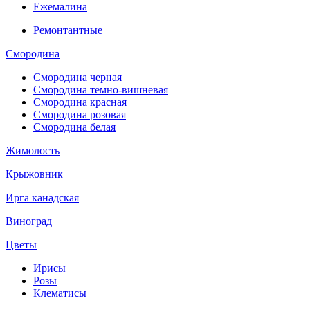
Ежемалина
Ремонтантные
Смородина
Смородина черная
Смородина темно-вишневая
Смородина красная
Смородина розовая
Смородина белая
Жимолость
Крыжовник
Ирга канадская
Виноград
Цветы
Ирисы
Розы
Клематисы