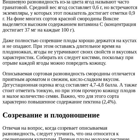
Вишневую разновидность из-за цвета ягод называют часто
гранатовой. Средний вес ягод составляет 0,6 г, но встречаются
экземпляры, у которых этот показатель достигает отметки 0,9
г. На фоне многих сортов красной смородины Виксне
выделяется высоким содержанием витамина С (концентрация
достигает 37 мг на каждые 100 г).
Даже полностью созревшие плоды хорошо держатся на кустах
и не опадают. При этом оставаясь длительное время на
плодоножках, ягоды не утрачивают своих свойств и вкусовых
характеристик. Собирать их следует кистями, поскольку при
отрыве каждой ягоды можно повредить кожицу.
Описываемая сортовая разновидность смородины отличается
приятным ароматом и свежим, кисло-сладким вкусом.
Дегустационная оценка ягод составляет 4,7-4,8 балла. А также
стоит отметить тонкую, но при этом прочную кожицу плодов
и малое количество семян. Важно, что для этого сорта
характерно повышенное содержание пектина (2,4%).
Созревание и плодоношение
Отвечая на вопрос, когда созревает описываемая
разновидность, следует уточнить, что она относится к
среднеранним культурам. Первые плоды молодое растение