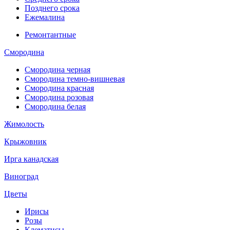
Позднего срока
Ежемалина
Ремонтантные
Смородина
Смородина черная
Смородина темно-вишневая
Смородина красная
Смородина розовая
Смородина белая
Жимолость
Крыжовник
Ирга канадская
Виноград
Цветы
Ирисы
Розы
Клематисы