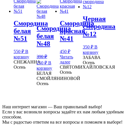
Черная
Смородина
Смородина
смородина
Смородина
белая
красная
№12
белая
№51
№41
№48
350
₽
В
550
₽
В
450
₽
корзину
390
₽
корзину
Читать
ЗАБАВА
Первоначальная
Текущая
СНЕЖАННА
далее
Осень
250
₽
В
цена
цена:
Осень
СВЯТОМИХАЙЛОВСКАЯ
корзину
составляла
Осень
250 ₽.
БЕЛАЯ
390 ₽.
СМОЙЛЯНИНОВОЙ
Осень
Наш интернет магазин — Ваш правильный выбор!
Если у вас возникли вопросы задайте их нам любым удобным
способом.
Мы с радостью ответим на все вопросы и поможем в выборе!