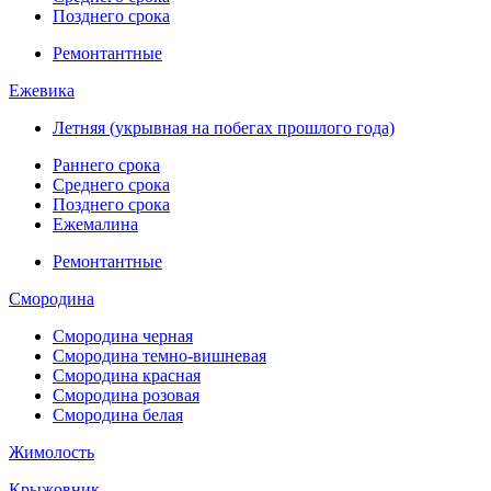
Позднего срока
Ремонтантные
Ежевика
Летняя (укрывная на побегах прошлого года)
Раннего срока
Среднего срока
Позднего срока
Ежемалина
Ремонтантные
Смородина
Смородина черная
Смородина темно-вишневая
Смородина красная
Смородина розовая
Смородина белая
Жимолость
Крыжовник