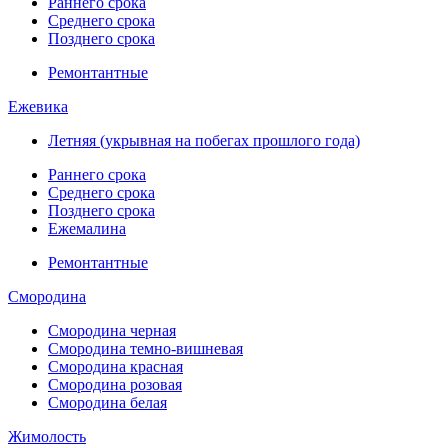
Раннего срока
Среднего срока
Позднего срока
Ремонтантные
Ежевика
Летняя (укрывная на побегах прошлого года)
Раннего срока
Среднего срока
Позднего срока
Ежемалина
Ремонтантные
Смородина
Смородина черная
Смородина темно-вишневая
Смородина красная
Смородина розовая
Смородина белая
Жимолость