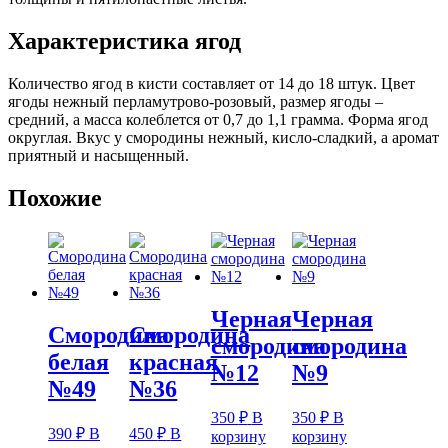
Характеристика ягод
Количество ягод в кисти составляет от 14 до 18 штук. Цвет
ягоды нежный перламутрово-розовый, размер ягоды –
средний, а масса колеблется от 0,7 до 1,1 грамма. Форма ягод
округлая. Вкус у смородины нежный, кисло-сладкий, а аромат
приятный и насыщенный.
Похожие
Черная
Черная
Смородина
Смородина
смородина
смородина
белая
красная
№12
№9
№49
№36
350
₽
В
350
₽
В
390
₽
В
450
₽
В
корзину
корзину